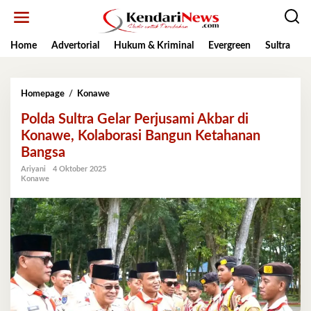
Lewati
ke
konten
Home
Advertorial
Hukum & Kriminal
Evergreen
Sultra
K
Polda
Homepage
/
Konawe
Sultra
Polda Sultra Gelar Perjusami Akbar di
Gelar
Perjusami
Konawe, Kolaborasi Bangun Ketahanan
Akbar
Bangsa
di
Konawe,
Ariyani
4 Oktober 2025
Konawe
Kolaborasi
Bangun
Ketahanan
Bangsa