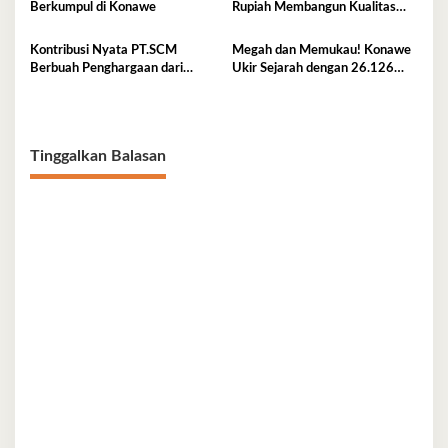
Berkumpul di Konawe
Rupiah Membangun Kualitas
SDM di Konawe
Kontribusi Nyata PT.SCM
Megah dan Memukau! Konawe
Berbuah Penghargaan dari
Ukir Sejarah dengan 26.126
Bupati Konawe
Penari Lulo
Tinggalkan Balasan