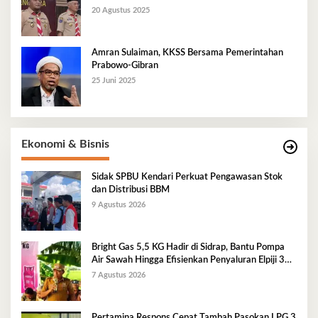
20 Agustus 2025
Amran Sulaiman, KKSS Bersama Pemerintahan
Prabowo-Gibran
25 Juni 2025
Ekonomi & Bisnis
Sidak SPBU Kendari Perkuat Pengawasan Stok
dan Distribusi BBM
9 Agustus 2026
Bright Gas 5,5 KG Hadir di Sidrap, Bantu Pompa
Air Sawah Hingga Efisienkan Penyaluran Elpiji 3
Kg
7 Agustus 2026
Pertamina Respons Cepat Tambah Pasokan LPG 3