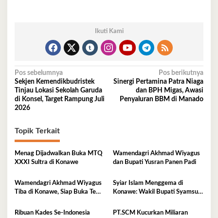
Ikuti Kami
Navigasi
Pos sebelumnya
Pos berikutnya
Sekjen Kemendikbudristek
Sinergi Pertamina Patra Niaga
pos
Tinjau Lokasi Sekolah Garuda
dan BPH Migas, Awasi
di Konsel, Target Rampung Juli
Penyaluran BBM di Manado
2026
Topik Terkait
Menag Dijadwalkan Buka MTQ
Wamendagri Akhmad Wiyagus
XXXI Sultra di Konawe
dan Bupati Yusran Panen Padi
Wamendagri Akhmad Wiyagus
Syiar Islam Menggema di
Tiba di Konawe, Siap Buka Temu
Konawe: Wakil Bupati Syamsul
Karya Nasional 2026
Ibrahim Resmi Luncurkan MTQ
XXXI Sultra 2026
Ribuan Kades Se-Indonesia
PT.SCM Kucurkan Miliaran