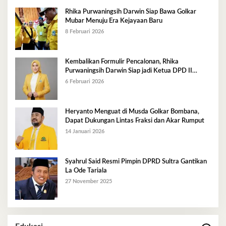
Rhika Purwaningsih Darwin Siap Bawa Golkar
Mubar Menuju Era Kejayaan Baru
8 Februari 2026
Kembalikan Formulir Pencalonan, Rhika
Purwaningsih Darwin Siap jadi Ketua DPD II
Golkar Mubar
6 Februari 2026
Heryanto Menguat di Musda Golkar Bombana,
Dapat Dukungan Lintas Fraksi dan Akar Rumput
14 Januari 2026
Syahrul Said Resmi Pimpin DPRD Sultra Gantikan
La Ode Tariala
27 November 2025