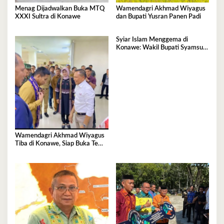
Menag Dijadwalkan Buka MTQ
Wamendagri Akhmad Wiyagus
XXXI Sultra di Konawe
dan Bupati Yusran Panen Padi
Syiar Islam Menggema di
Konawe: Wakil Bupati Syamsul
Ibrahim Resmi Luncurkan MTQ
XXXI Sultra 2026
Wamendagri Akhmad Wiyagus
Tiba di Konawe, Siap Buka Temu
Karya Nasional 2026