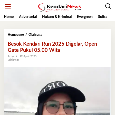
Lewati
ke
konten
Home
Advertorial
Hukum & Kriminal
Evergreen
Sultra
K
Besok
Homepage
/
Olahraga
Kendari
Besok Kendari Run 2025 Digelar, Open
Run
2025
Gate Pukul 05.00 Wita
Digelar,
Ariyani
19 April 2025
Open
Olahraga
Gate
Pukul
05.00
Wita