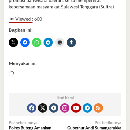
promosi pariwisata daerah, serta mempererat
kebersamaan masyarakat Sulawesi Tenggara (Sultra)
Viewed :
600
Bagikan ini:
Menyukai ini:
Memuat...
Ikuti Kami
Navigasi
Pos sebelumnya
Pos berikutnya
Polres Buteng Amankan
Gubernur Andi Sumangerukka