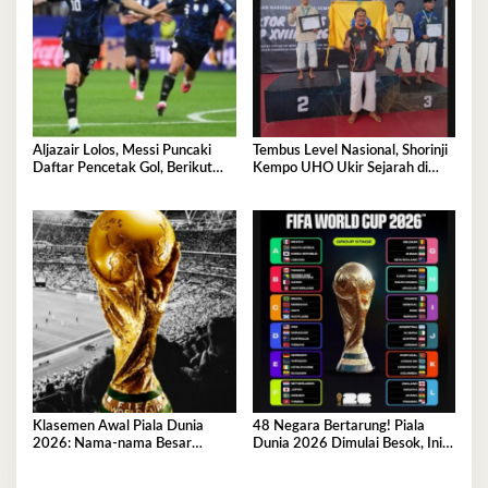
Aljazair Lolos, Messi Puncaki
Tembus Level Nasional, Shorinji
Daftar Pencetak Gol, Berikut
Kempo UHO Ukir Sejarah di
Jadwal Babak 32 Besar Pildun
RUC 2026
2026
Klasemen Awal Piala Dunia
48 Negara Bertarung! Piala
2026: Nama‑nama Besar
Dunia 2026 Dimulai Besok, Ini
Kuasai Puncak, Persaingan
Pembagian Grup dan Jam
Belum Terbaca
Tayangnya