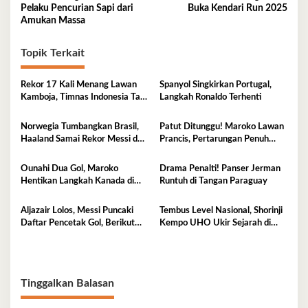
pos
Pelaku Pencurian Sapi dari
Buka Kendari Run 2025
Amukan Massa
Topik Terkait
Rekor 17 Kali Menang Lawan
Spanyol Singkirkan Portugal,
Kamboja, Timnas Indonesia Tak
Langkah Ronaldo Terhenti
Boleh Terlena
Norwegia Tumbangkan Brasil,
Patut Ditunggu! Maroko Lawan
Haaland Samai Rekor Messi dan
Prancis, Pertarungan Penuh
Mbappe
Gengsi di Perempatfinal
Ounahi Dua Gol, Maroko
Drama Penalti! Panser Jerman
Hentikan Langkah Kanada di
Runtuh di Tangan Paraguay
Piala Dunia 2026
Aljazair Lolos, Messi Puncaki
Tembus Level Nasional, Shorinji
Daftar Pencetak Gol, Berikut
Kempo UHO Ukir Sejarah di
Jadwal Babak 32 Besar Pildun
RUC 2026
2026
Tinggalkan Balasan