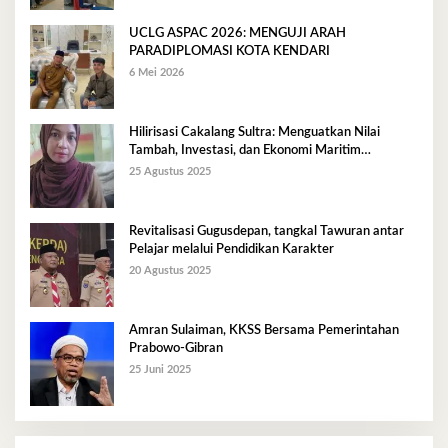
UCLG ASPAC 2026: MENGUJI ARAH
PARADIPLOMASI KOTA KENDARI
6 Mei 2026
Hilirisasi Cakalang Sultra: Menguatkan Nilai
Tambah, Investasi, dan Ekonomi Maritim
Berkelanjutan
25 Agustus 2025
Revitalisasi Gugusdepan, tangkal Tawuran antar
Pelajar melalui Pendidikan Karakter
20 Agustus 2025
Amran Sulaiman, KKSS Bersama Pemerintahan
Prabowo-Gibran
25 Juni 2025