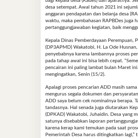
bagi kepala desa (Kades) dan aparatnya. Se
desa setempat. Awal tahun 2021 ini sejum
anggaran pendapatan dan belanja desa (RAP
waktu, maka pembahasan RAPBDes juga haru
pertanggungjawaban kegiatan, baik mengg
Kepala Dinas Pemberdayaan Perempuan, P
(DP3APMD) Wakatobi, H. La Ode Husnan, 
penyebabnya karena lambannya proses pe
pada tahap awal ini bisa lebih cepat. “S
pencairan ini paling lambat bulan Maret ini
mengingatkan, Senin (15/2).
Apalagi proses pencarian ADD masih sama 
mengurus segala dokumen dan persyarata
ADD saya belum cek nominalnya berapa. Ta
tandasnya. Hal senada juga diutarakan Ke
(DPKAD) Wakatobi, Juhaidin. Desa yang m
satunya disebabkan laporan pertanggungja
karena kerap kami temukan pada saat prose
Pemerintah Desa harus ditingkatkan lagi,” t