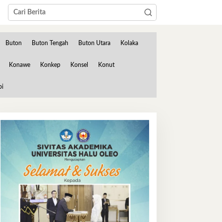
Buton
Buton Tengah
Buton Utara
Kolaka
Konawe
Konkep
Konsel
Konut
bi