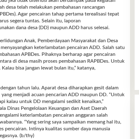
bab jika tidak diseriusi akan berdampak pada kegiatan
lah desa telah melakukan pembahasan rancangan
BDes). Agar pencairan tahap pertama terealisasi tepat
s segera tuntas. Selain itu, laporan
unakan dana desa (DD) maupun ADD harus selesai.
erlidungan Anak, Pemberdayaan Masyarakat dan Desa
menyayangkan keterlambatan pencairan ADD. Salah satu
mbahasan APBDes. Pihaknya berharap agar pencairan
ementara di desa masih proses pembahasan RAPBDes. Untuk
. Kalau bisa jangan lewat bulan itu,” katanya,
dengan tahun lalu. Aparat desa diharapkan gesit dalam
n yang menjadi acuan pencarian ADD maupun DD. “Untuk
pi kalau untuk DD mengalami sedikit kenaikan,”
pala Dinas Pengelolaan Keuangan dan Aset Daerah
engalami keterlambatan pencairan anggaran salah
wabannya. “Yang sering saya sampaikan memang hal itu,
s pencairan. Intinya kualitas sumber daya manusia
egasnya. (b/thy)