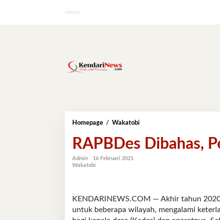
Lewati
ke
konten
RAPBDes
Homepage
/
Wakatobi
Dibahas,
RAPBDes Dibahas, P
Pencairan
Maret
Admin
16 Februari 2021
Wakatobi
KENDARINEWS.COM — Akhir tahun 2020 lal
untuk beberapa wilayah, mengalami keterla