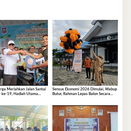
rga Meriahkan Jalan Santai
Sensus Ekonomi 2026 Dimulai, Wabup
 ke-19, Hadiah Utama
Butur, Rahman Lepas Balon Secara
tor
Simbolis