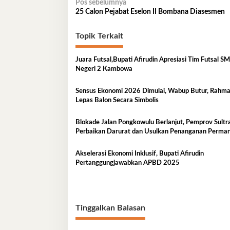
Navigasi
Pos sebelumnya
25 Calon Pejabat Eselon II Bombana Diasesmen
pos
Topik Terkait
Juara Futsal,Bupati Afirudin Apresiasi Tim Futsal SMA
Negeri 2 Kambowa
Sensus Ekonomi 2026 Dimulai, Wabup Butur, Rahm
Lepas Balon Secara Simbolis
Blokade Jalan Pongkowulu Berlanjut, Pemprov Sultra
Perbaikan Darurat dan Usulkan Penanganan Perma
Akselerasi Ekonomi Inklusif, Bupati Afirudin
Pertanggungjawabkan APBD 2025
Tinggalkan Balasan