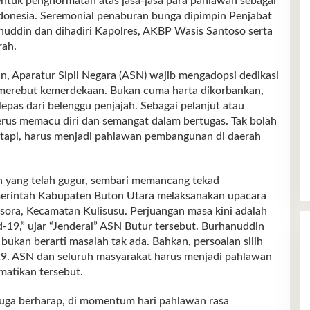
entuk penghormatan atas jasa-jasa para pahlawan sebagai
donesia. Seremonial penaburan bunga dipimpin Penjabat
nuddin dan dihadiri Kapolres, AKBP Wasis Santoso serta
rah.
, Aparatur Sipil Negara (ASN) wajib mengadopsi dedikasi
merebut kemerdekaan. Bukan cuma harta dikorbankan,
epas dari belenggu penjajah. Sebagai pelanjut atau
erus memacu diri dan semangat dalam bertugas. Tak bolah
etapi, harus menjadi pahlawan pembangunan di daerah
n yang telah gugur, sembari memancang tekad
erintah Kabupaten Buton Utara melaksanakan upacara
sora, Kecamatan Kulisusu. Perjuangan masa kini adalah
19,” ujar “Jenderal” ASN Butur tersebut. Burhanuddin
ukan berarti masalah tak ada. Bahkan, persoalan silih
19. ASN dan seluruh masyarakat harus menjadi pahlawan
atikan tersebut.
uga berharap, di momentum hari pahlawan rasa