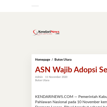
Lewati
ke
konten
ASN
Homepage
/
Buton Utara
Wajib
ASN Wajib Adopsi S
Adopsi
Semangat
Juang
Admin
11 November 2020
Buton Utara
Pahlawan
KENDARINEWS.COM — Pemerintah Kabupate
Pahlawan Nasional pada 10 November kema