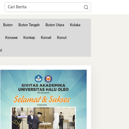
Buton
Buton Tengah
Buton Utara
Kolaka
Konawe
Konkep
Konsel
Konut
bi