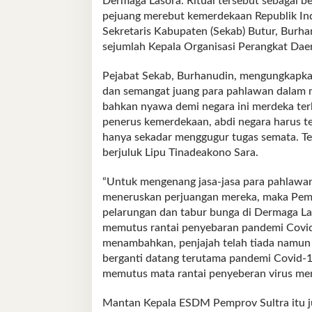
Dermaga Lasora. Ritual tersebut sebagai b
pejuang merebut kemerdekaan Republik In
Sekretaris Kabupaten (Sekab) Butur, Burha
sejumlah Kepala Organisasi Perangkat Dae
Pejabat Sekab, Burhanudin, mengungkapkan
dan semangat juang para pahlawan dalam 
bahkan nyawa demi negara ini merdeka terl
penerus kemerdekaan, abdi negara harus t
hanya sekadar menggugur tugas semata. T
berjuluk Lipu Tinadeakono Sara.
“Untuk mengenang jasa-jasa para pahlawa
meneruskan perjuangan mereka, maka Pem
pelarungan dan tabur bunga di Dermaga La
memutus rantai penyebaran pandemi Covid-
menambahkan, penjajah telah tiada namun b
berganti datang terutama pandemi Covid-
memutus mata rantai penyeberan virus mem
Mantan Kepala ESDM Pemprov Sultra itu j