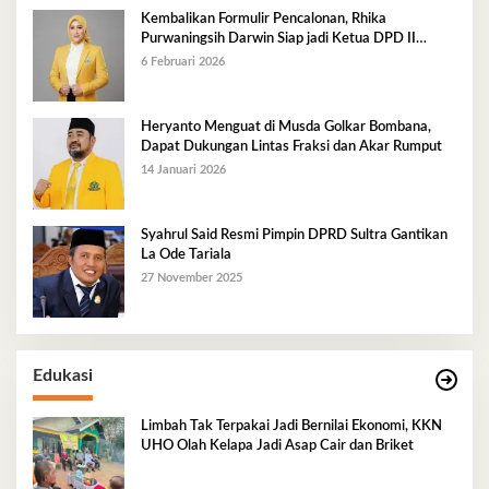
Kembalikan Formulir Pencalonan, Rhika
Purwaningsih Darwin Siap jadi Ketua DPD II
Golkar Mubar
6 Februari 2026
Heryanto Menguat di Musda Golkar Bombana,
Dapat Dukungan Lintas Fraksi dan Akar Rumput
14 Januari 2026
Syahrul Said Resmi Pimpin DPRD Sultra Gantikan
La Ode Tariala
27 November 2025
Edukasi
Limbah Tak Terpakai Jadi Bernilai Ekonomi, KKN
UHO Olah Kelapa Jadi Asap Cair dan Briket