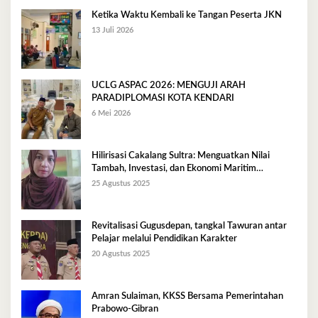
Ketika Waktu Kembali ke Tangan Peserta JKN
13 Juli 2026
UCLG ASPAC 2026: MENGUJI ARAH
PARADIPLOMASI KOTA KENDARI
6 Mei 2026
Hilirisasi Cakalang Sultra: Menguatkan Nilai
Tambah, Investasi, dan Ekonomi Maritim
Berkelanjutan
25 Agustus 2025
Revitalisasi Gugusdepan, tangkal Tawuran antar
Pelajar melalui Pendidikan Karakter
20 Agustus 2025
Amran Sulaiman, KKSS Bersama Pemerintahan
Prabowo-Gibran