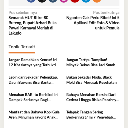
Navigasi
Pos sebelumnya
Pos berikutnya
Semarak HUT RI ke-80
Ngonten Gak Perlu Ribet! Ini 5
pos
Buteng, Bupati Azhari Buka
Aplikasi Edit Foto & Video
Pawai Karnaval Meriah di
untuk Pemula
Lakudo
Topik Terkait
Jangan Remehkan Kencur! Ini
Jangan Tertipu Tampilan!
12 Khasiatnya yang Terbukti
Minyak Bekas Bisa Jadi Sumber
Secara Ilmiah
Penyakit Mematikan
Lebih dari Sekadar Pelengkap,
Bukan Sekadar Noda, Black
Daun Bawang Bisa Bantu
Mold Bisa Merusak Kesehatan
Stabilkan Gula Darah dan
Kolesterol
Menahan BAB Itu Berisiko! Ini
Bahaya Menahan Bersin: Dari
Dampak Seriusnya Bagi
Cedera Hingga Risiko Pecahnya
Kesehatan
Pembuluh Darah
Manfaat dan Bahaya Kopi Gula
Telapak Tangan Sering
Aren, Minuman Favorit Anak
Berkeringat? Ini 7 Penyebab
Muda
Medis yang Perlu Diwaspadai