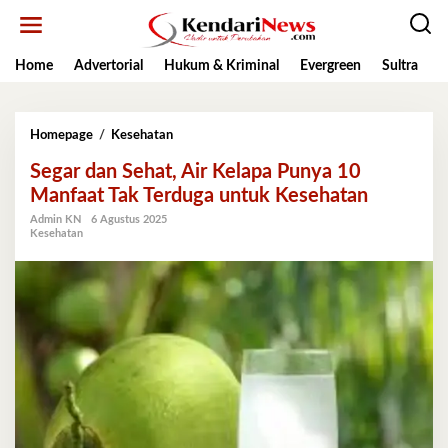
Lewati
ke
konten
Home
Advertorial
Hukum & Kriminal
Evergreen
Sultra
K
Segar
Homepage
/
Kesehatan
dan
Segar dan Sehat, Air Kelapa Punya 10
Sehat,
Air
Manfaat Tak Terduga untuk Kesehatan
Kelapa
Admin KN
6 Agustus 2025
Punya
Kesehatan
10
Manfaat
Tak
Terduga
untuk
Kesehatan