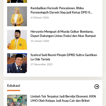
Kembalikan Formulir Pencalonan, Rhika
Purwaningsih Darwin Siap jadi Ketua DPD II
Golkar Mubar
6 Februari 2026
Heryanto Menguat di Musda Golkar Bombana,
Dapat Dukungan Lintas Fraksi dan Akar Rumput
14 Januari 2026
Syahrul Said Resmi Pimpin DPRD Sultra Gantikan
La Ode Tariala
27 November 2025
Edukasi
Limbah Tak Terpakai Jadi Bernilai Ekonomi, KKN
UHO Olah Kelapa Jadi Asap Cair dan Briket