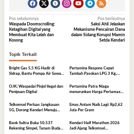
Navigasi
Pos sebelumnya
Pos berikutnya
Waspada Doomscrolling:
Saksi Ahli Jelaskan
pos
Ketagihan Digital yang
Mekanisme Pencairan Dana
Membuat Kita Lelah dan
dalam Sidang Korupsi Mamin
Kosong
Setda Kendari
Topik Terkait
Bright Gas 5,5 KG Hadir di
Pertamina Respons Cepat
Sidrap, Bantu Pompa Air Sawah
Tambah Pasokan LPG 3 Kg,
Hingga Efisienkan Penyaluran
Kondisi Penyaluran di Sulawesi
Elpiji 3 Kg
Selatan Berlangsung Kondusif
OJK: Waspadai Pinjol Ilegal dan
Pertamina Patra Niaga
Penipuan Digital
menurunkan Harga Pertamax
per 1 Agustus 2026
Telkomsel Perluas Jangkauan
Emas Antam Naik Lagi: Rp2,62
5G, Dorong Kendari Menuju
Juta Per Gram
Kota Digital
Bank Sultra Buka 50.537
Kendari Half Marathon 2026
Rekening Simpel, Tanam Budaya
Jadi Ajang Telkomsel
Menabung Sejak Dini
Perkenalkan Ekosistem Digital