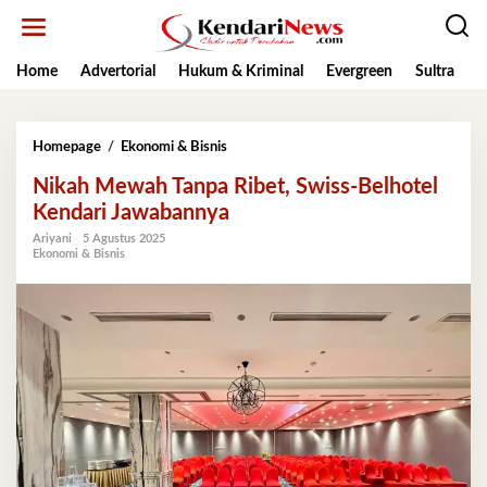
Lewati
ke
konten
Home
Advertorial
Hukum & Kriminal
Evergreen
Sultra
K
Nikah
Homepage
/
Ekonomi & Bisnis
Mewah
Nikah Mewah Tanpa Ribet, Swiss-Belhotel
Tanpa
Ribet,
Kendari Jawabannya
Swiss-
Ariyani
5 Agustus 2025
Belhotel
Ekonomi & Bisnis
Kendari
Jawabannya