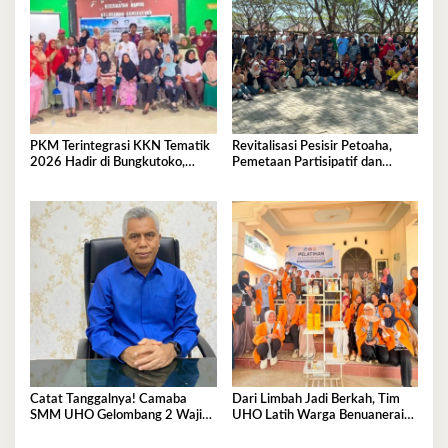
PKM Terintegrasi KKN Tematik
Revitalisasi Pesisir Petoaha,
2026 Hadir di Bungkutoko,
Pemetaan Partisipatif dan
Angkat Potensi Tumbuhan Obat
Pengelolaan Sampah
Tradisional Pesisir
Catat Tanggalnya! Camaba
Dari Limbah Jadi Berkah, Tim
SMM UHO Gelombang 2 Wajib
UHO Latih Warga Benuanerai
Ikut Pemkes 7 Agustus
Olah Sabut Kelapa