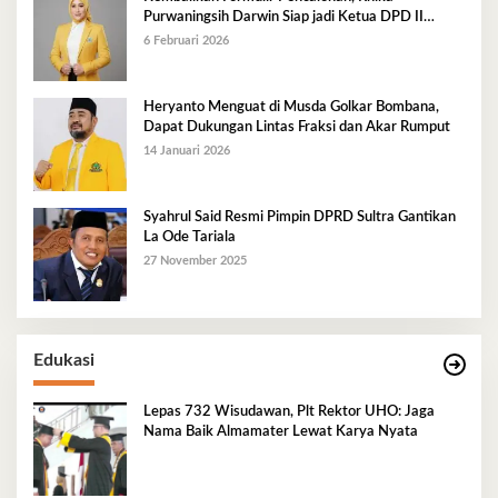
Purwaningsih Darwin Siap jadi Ketua DPD II
Golkar Mubar
6 Februari 2026
Heryanto Menguat di Musda Golkar Bombana,
Dapat Dukungan Lintas Fraksi dan Akar Rumput
14 Januari 2026
Syahrul Said Resmi Pimpin DPRD Sultra Gantikan
La Ode Tariala
27 November 2025
Edukasi
Lepas 732 Wisudawan, Plt Rektor UHO: Jaga
Nama Baik Almamater Lewat Karya Nyata