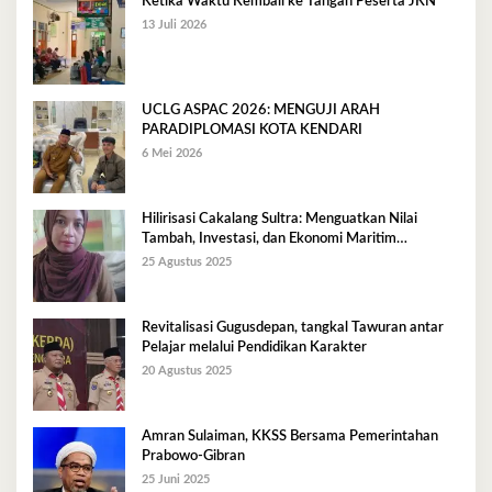
Ketika Waktu Kembali ke Tangan Peserta JKN
13 Juli 2026
UCLG ASPAC 2026: MENGUJI ARAH
PARADIPLOMASI KOTA KENDARI
6 Mei 2026
Hilirisasi Cakalang Sultra: Menguatkan Nilai
Tambah, Investasi, dan Ekonomi Maritim
Berkelanjutan
25 Agustus 2025
Revitalisasi Gugusdepan, tangkal Tawuran antar
Pelajar melalui Pendidikan Karakter
20 Agustus 2025
Amran Sulaiman, KKSS Bersama Pemerintahan
Prabowo-Gibran
25 Juni 2025