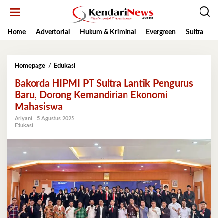
Lewati
ke
konten
Home
Advertorial
Hukum & Kriminal
Evergreen
Sultra
K
Bakorda
Homepage
/
Edukasi
HIPMI
Bakorda HIPMI PT Sultra Lantik Pengurus
PT
Sultra
Baru, Dorong Kemandirian Ekonomi
Lantik
Mahasiswa
Pengurus
Baru,
Ariyani
5 Agustus 2025
Edukasi
Dorong
Kemandirian
Ekonomi
Mahasiswa