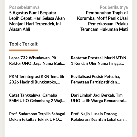
Navigasi
Pos sebelumnya
Pos berikutnya
5 Agustus Bumi Berputar
Pembunuhan Tragis di
pos
Lebih Cepat, Hari Selasa Akan
Korumba, Motif Panik Usai
Menjadi Hari Terpendek, Ini
Pemerkosaan, Pelaku
Alasan Ahli
Terancam Hukuman Mati
Topik Terkait
Lepas 732 Wisudawan, Plt
Rentetan Prestasi, Murid MTsN
Rektor UHO: Jaga Nama Baik
1 Kendari Ukir Nama hingga
Almamater Lewat Karya Nyata
Kancah Internasional
PKM Terintegrasi KKN Tematik
Revitalisasi Pesisir Petoaha,
2026 Hadir di Bungkutoko,
Pemetaan Partisipatif dan
Angkat Potensi Tumbuhan Obat
Pengelolaan Sampah
Tradisional Pesisir
Catat Tanggalnya! Camaba
Dari Limbah Jadi Berkah, Tim
SMM UHO Gelombang 2 Wajib
UHO Latih Warga Benuanerai
Ikut Pemkes 7 Agustus
Olah Sabut Kelapa
Prof. Sudarsono Terpilih Sebagai
Prof. Najib Husain Dorong
Dekan Fakultas Teknik UHO
Kolaborasi Kearifan Lokal dan
Periode 2026–2030
Teknologi dalam Komunikasi
Pembangunan