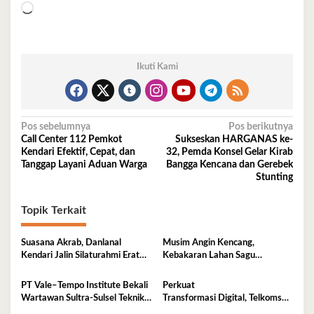
Memuat...
Ikuti Kami
Navigasi
Pos sebelumnya
Pos berikutnya
Call Center 112 Pemkot
Sukseskan HARGANAS ke-
pos
Kendari Efektif, Cepat, dan
32, Pemda Konsel Gelar Kirab
Tanggap Layani Aduan Warga
Bangga Kencana dan Gerebek
Stunting
Topik Terkait
Suasana Akrab, Danlanal
Musim Angin Kencang,
Kendari Jalin Silaturahmi Erat
Kebakaran Lahan Sagu
Bersama Insan Pers
Mengancam Perumahan BTN
Fadil Indah
PT Vale–Tempo Institute Bekali
Perkuat
Wartawan Sultra-Sulsel Teknik
Transformasi Digital, Telkomsel
Liputan Investigasi di Sorowako
Dorong Adopsi 5G di