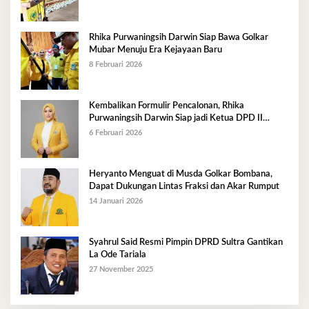
Rhika Purwaningsih Darwin Siap Bawa Golkar
Mubar Menuju Era Kejayaan Baru
8 Februari 2026
Kembalikan Formulir Pencalonan, Rhika
Purwaningsih Darwin Siap jadi Ketua DPD II
Golkar Mubar
6 Februari 2026
Heryanto Menguat di Musda Golkar Bombana,
Dapat Dukungan Lintas Fraksi dan Akar Rumput
14 Januari 2026
Syahrul Said Resmi Pimpin DPRD Sultra Gantikan
La Ode Tariala
27 November 2025