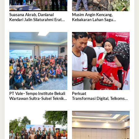
Suasana Akrab, Danlanal
Musim Angin Kencang,
Kendari Jalin Silaturahmi Erat
Kebakaran Lahan Sagu
Bersama Insan Pers
Mengancam Perumahan BTN
Fadil Indah
PT Vale–Tempo Institute Bekali
Perkuat
Wartawan Sultra-Sulsel Teknik
Transformasi Digital, Telkomsel
Liputan Investigasi di Sorowako
Dorong Adopsi 5G di
Kota Kendari