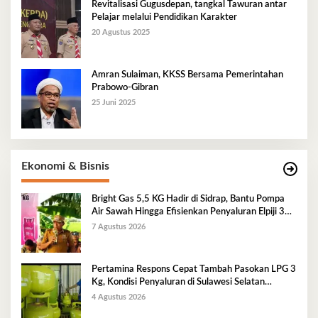
Revitalisasi Gugusdepan, tangkal Tawuran antar
Pelajar melalui Pendidikan Karakter
20 Agustus 2025
Amran Sulaiman, KKSS Bersama Pemerintahan
Prabowo-Gibran
25 Juni 2025
Ekonomi & Bisnis
Bright Gas 5,5 KG Hadir di Sidrap, Bantu Pompa
Air Sawah Hingga Efisienkan Penyaluran Elpiji 3
Kg
7 Agustus 2026
Pertamina Respons Cepat Tambah Pasokan LPG 3
Kg, Kondisi Penyaluran di Sulawesi Selatan
Berlangsung Kondusif
4 Agustus 2026