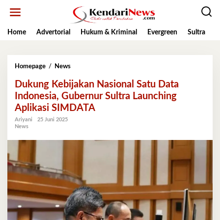
Lewati
ke
konten
Home
Advertorial
Hukum & Kriminal
Evergreen
Sultra
K
Dukung
Homepage
/
News
Kebijakan
Dukung Kebijakan Nasional Satu Data
Nasional
Satu
Indonesia, Gubernur Sultra Launching
Data
Aplikasi SIMDATA
Indonesia,
Gubernur
Ariyani
25 Juni 2025
News
Sultra
Launching
Aplikasi
SIMDATA