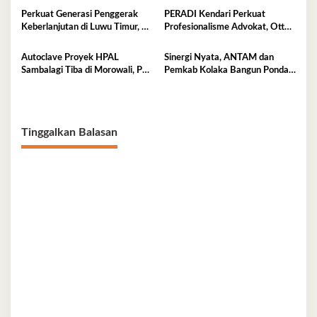
Kota Kendari
Perkuat Generasi Penggerak
PERADI Kendari Perkuat
Keberlanjutan di Luwu Timur, PT
Profesionalisme Advokat, Otto
Vale Luncurkan Kelas
Hasibuan Minta Pengurus Baru
Konservasi
Jaga Integritas
Autoclave Proyek HPAL
Sinergi Nyata, ANTAM dan
Sambalagi Tiba di Morowali, PT
Pemkab Kolaka Bangun Pondasi
Vale Catat Tonggak Penting
Keluarga Tangguh
Hilirisasi Nikel
Tinggalkan Balasan