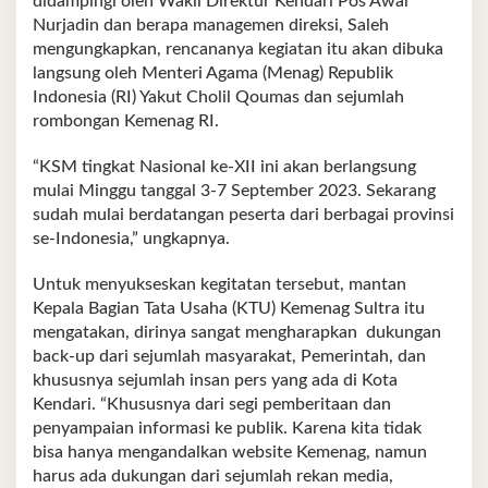
didampingi oleh Wakil Direktur Kendari Pos Awal
Nurjadin dan berapa managemen direksi, Saleh
mengungkapkan, rencananya kegiatan itu akan dibuka
langsung oleh Menteri Agama (Menag) Republik
Indonesia (RI) Yakut Cholil Qoumas dan sejumlah
rombongan Kemenag RI.
“KSM tingkat Nasional ke-XII ini akan berlangsung
mulai Minggu tanggal 3-7 September 2023. Sekarang
sudah mulai berdatangan peserta dari berbagai provinsi
se-Indonesia,” ungkapnya.
Untuk menyukseskan kegitatan tersebut, mantan
Kepala Bagian Tata Usaha (KTU) Kemenag Sultra itu
mengatakan, dirinya sangat mengharapkan dukungan
back-up dari sejumlah masyarakat, Pemerintah, dan
khususnya sejumlah insan pers yang ada di Kota
Kendari. “Khususnya dari segi pemberitaan dan
penyampaian informasi ke publik. Karena kita tidak
bisa hanya mengandalkan website Kemenag, namun
harus ada dukungan dari sejumlah rekan media,