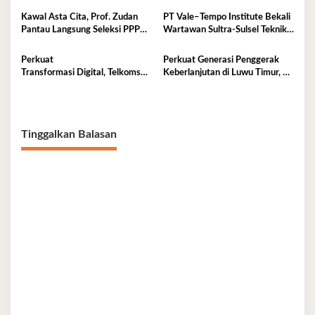
Kawal Asta Cita, Prof. Zudan
PT Vale–Tempo Institute Bekali
Pantau Langsung Seleksi PPPK
Wartawan Sultra-Sulsel Teknik
Kemensos di BKN Kendari
Liputan Investigasi di Sorowako
Perkuat
Perkuat Generasi Penggerak
Transformasi Digital, Telkomsel
Keberlanjutan di Luwu Timur, PT
Dorong Adopsi 5G di
Vale Luncurkan Kelas
Kota Kendari
Konservasi
Tinggalkan Balasan