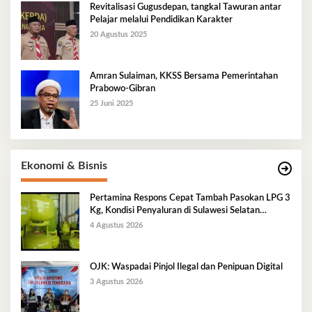
Revitalisasi Gugusdepan, tangkal Tawuran antar
Pelajar melalui Pendidikan Karakter
20 Agustus 2025
Amran Sulaiman, KKSS Bersama Pemerintahan
Prabowo-Gibran
25 Juni 2025
Ekonomi & Bisnis
Pertamina Respons Cepat Tambah Pasokan LPG 3
Kg, Kondisi Penyaluran di Sulawesi Selatan
Berlangsung Kondusif
4 Agustus 2026
OJK: Waspadai Pinjol Ilegal dan Penipuan Digital
3 Agustus 2026