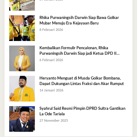
Rhika Purwaningsih Darwin Siap Bawa Golkar
Mubar Menuju Era Kejayaan Baru
8 Februari 2026
Kembalikan Formulir Pencalonan, Rhika
Purwaningsih Darwin Siap jadi Ketua DPD II
Golkar Mubar
6 Februari 2026
Heryanto Menguat di Musda Golkar Bombana,
Dapat Dukungan Lintas Fraksi dan Akar Rumput
14 Januari 2026
Syahrul Said Resmi Pimpin DPRD Sultra Gantikan
La Ode Tariala
27 November 2025