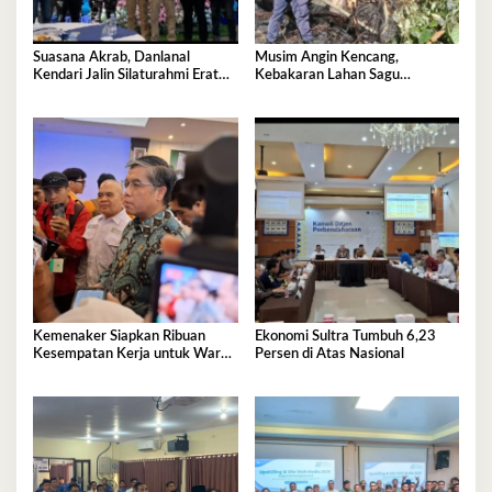
Suasana Akrab, Danlanal
Musim Angin Kencang,
Kendari Jalin Silaturahmi Erat
Kebakaran Lahan Sagu
Bersama Insan Pers
Mengancam Perumahan BTN
Fadil Indah
Kemenaker Siapkan Ribuan
Ekonomi Sultra Tumbuh 6,23
Kesempatan Kerja untuk Warga
Persen di Atas Nasional
Sultra