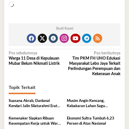
Memuat...
Ikuti Kami
Navigasi
Pos sebelumnya
Pos berikutnya
Warga 11 Desa di Kepulauan
Tim PKM FH UHO Edukasi
pos
Mubar Belum Nikmati Listrik
Masyarakat Lebo Jaya Terkait
Perlindungan Perempuan dan
Kekerasan Anak
Topik Terkait
Suasana Akrab, Danlanal
Musim Angin Kencang,
Kendari Jalin Silaturahmi Erat
Kebakaran Lahan Sagu
Bersama Insan Pers
Mengancam Perumahan BTN
Fadil Indah
Kemenaker Siapkan Ribuan
Ekonomi Sultra Tumbuh 6,23
Kesempatan Kerja untuk Warga
Persen di Atas Nasional
Sultra