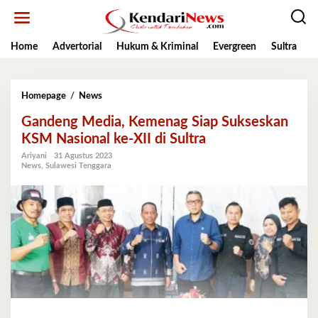
Lewati
ke
konten
Home
Advertorial
Hukum & Kriminal
Evergreen
Sultra
K
Gandeng
Homepage
/
News
Media,
Gandeng Media, Kemenag Siap Sukseskan
Kemenag
Siap
KSM Nasional ke-XII di Sultra
Sukseskan
Ariyani
31 Agustus 2023
KSM
News
,
Sulawesi Tenggara
Nasional
ke-
XII
di
Sultra