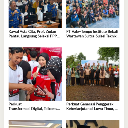
Kawal Asta Cita, Prof. Zudan
PT Vale–Tempo Institute Bekali
Pantau Langsung Seleksi PPPK
Wartawan Sultra-Sulsel Teknik
Kemensos di BKN Kendari
Liputan Investigasi di Sorowako
Perkuat
Perkuat Generasi Penggerak
Transformasi Digital, Telkomsel
Keberlanjutan di Luwu Timur, PT
Dorong Adopsi 5G di
Vale Luncurkan Kelas
Kota Kendari
Konservasi