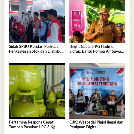
Sidak SPBU Kendari Perkuat
Bright Gas 5,5 KG Hadir di
Pengawasan Stok dan Distribusi
Sidrap, Bantu Pompa Air Sawah
BBM
Hingga Efisienkan Penyaluran
Elpiji 3 Kg
Pertamina Respons Cepat
OJK: Waspadai Pinjol Ilegal dan
Tambah Pasokan LPG 3 Kg,
Penipuan Digital
Kondisi Penyaluran di Sulawesi