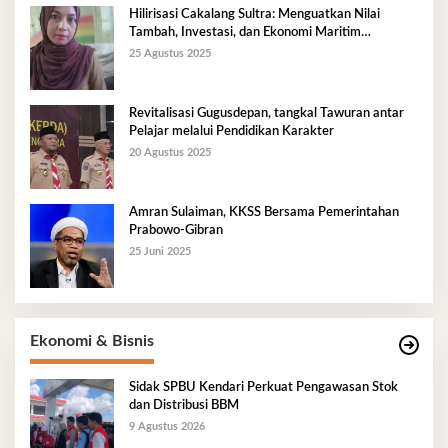
Hilirisasi Cakalang Sultra: Menguatkan Nilai
Tambah, Investasi, dan Ekonomi Maritim
Berkelanjutan
25 Agustus 2025
Revitalisasi Gugusdepan, tangkal Tawuran antar
Pelajar melalui Pendidikan Karakter
20 Agustus 2025
Amran Sulaiman, KKSS Bersama Pemerintahan
Prabowo-Gibran
25 Juni 2025
Ekonomi & Bisnis
Sidak SPBU Kendari Perkuat Pengawasan Stok
dan Distribusi BBM
9 Agustus 2026