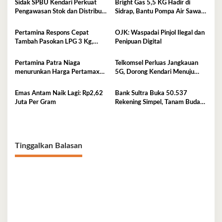
Sidak SPBU Kendari Perkuat
Bright Gas 5,5 KG Hadir di
Pengawasan Stok dan Distribusi
Sidrap, Bantu Pompa Air Sawah
BBM
Hingga Efisienkan Penyaluran
Elpiji 3 Kg
Pertamina Respons Cepat
OJK: Waspadai Pinjol Ilegal dan
Tambah Pasokan LPG 3 Kg,
Penipuan Digital
Kondisi Penyaluran di Sulawesi
Selatan Berlangsung Kondusif
Pertamina Patra Niaga
Telkomsel Perluas Jangkauan
menurunkan Harga Pertamax
5G, Dorong Kendari Menuju
per 1 Agustus 2026
Kota Digital
Emas Antam Naik Lagi: Rp2,62
Bank Sultra Buka 50.537
Juta Per Gram
Rekening Simpel, Tanam Budaya
Menabung Sejak Dini
Tinggalkan Balasan