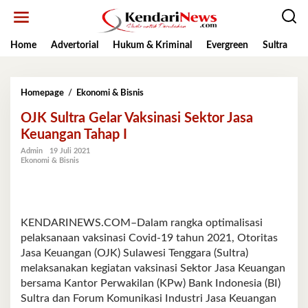
Lewati
ke
konten
Home
Advertorial
Hukum & Kriminal
Evergreen
Sultra
K
OJK
Homepage
/
Ekonomi & Bisnis
Sultra
OJK Sultra Gelar Vaksinasi Sektor Jasa
Gelar
Vaksinasi
Keuangan Tahap I
Sektor
Admin
19 Juli 2021
Jasa
Ekonomi & Bisnis
Keuangan
Tahap
I
KENDARINEWS.COM–Dalam rangka optimalisasi
pelaksanaan vaksinasi Covid-19 tahun 2021, Otoritas
Jasa Keuangan (OJK) Sulawesi Tenggara (Sultra)
melaksanakan kegiatan vaksinasi Sektor Jasa Keuangan
bersama Kantor Perwakilan (KPw) Bank Indonesia (BI)
Sultra dan Forum Komunikasi Industri Jasa Keuangan