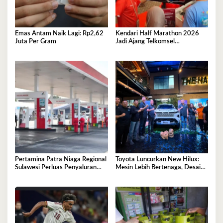
Emas Antam Naik Lagi: Rp2,62
Kendari Half Marathon 2026
Juta Per Gram
Jadi Ajang Telkomsel
Perkenalkan Ekosistem Digital
Terintegrasi
Pertamina Patra Niaga Regional
Toyota Luncurkan New Hilux:
Sulawesi Perluas Penyaluran
Mesin Lebih Bertenaga, Desain
Biosolar B50, Kini Tersedia di
Lebih Gagah, Dominasi Pasar
457 SPBU
Sulawesi Tenggara Mencapai
87,4%