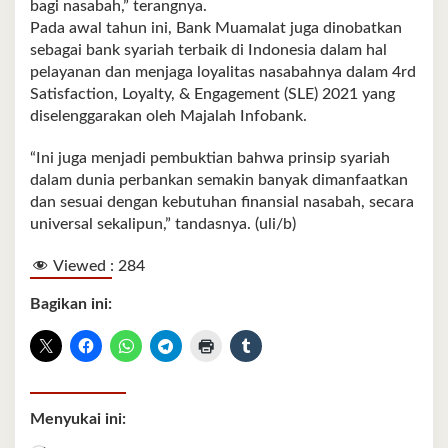
bagi nasabah,” terangnya.
Pada awal tahun ini, Bank Muamalat juga dinobatkan
sebagai bank syariah ter­baik di Indonesia dalam hal
pelayanan dan menjaga loyalitas nasabahnya dalam 4rd
Satisfaction, Loyalty, & Engagement (SLE) 2021 yang
diselenggarakan oleh Majalah Infobank.
“Ini juga menjadi pem­buktian bahwa prinsip sya­riah
dalam dunia perbankan semakin banyak diman­faatkan
dan sesuai dengan kebutuhan finansial nasa­bah, secara
universal sekali­pun,” tandasnya. (uli/b)
Viewed :
284
Bagikan ini:
Menyukai ini: