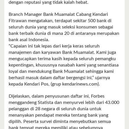
dengan reputasi yang tidak kalah hebat.
Branch Manager Bank Muamalat Cabang Kendari
Fitrawan mengatakan, ter­dapat sekitar 500 bank di
seluruh dunia yang masuk seleksi konsumen sebagai
bank terbaik dunia di mana 20 di antaranya merupakan
bank asal Indonesia.
“Capaian ini tak lepas dari kerja keras seluruh
manajemen dan karyawan Bank Muamalat. Kami juga
mengucapkan terima kasih kepada seluruh pemangku
kepentingan, khususnya nasabah kami yang sen­antiasa
loyal dan men­dukung Bank Muamalat sehingga kami
berhasil masuk dalam daftar ber­gengsi ini,” ujarnya
kepada Kendari Pos, (grup kendarinews.com).
Dijelaskan, dalam penyu­sunan daftar ini, Forbes
menggandeng Statista dan menyurvei lebih dari 43.000
pelanggan di 28 negara di seluruh dunia un­tuk
menanyakan pendapat mereka tentang bank yang
dipilih. Peserta survei diminta menyebutkan semua
bank tempat mereka memiliki atau sebelumnya