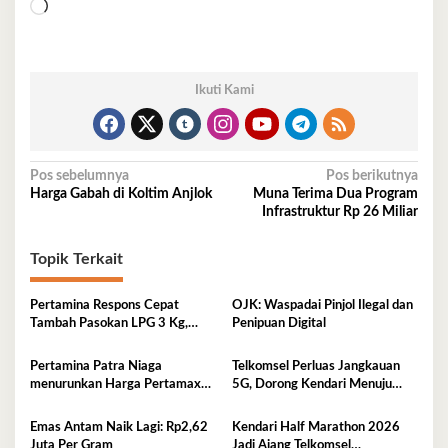
Memuat...
Ikuti Kami
Navigasi
Pos sebelumnya
Pos berikutnya
Harga Gabah di Koltim Anjlok
Muna Terima Dua Program
pos
Infrastruktur Rp 26 Miliar
Topik Terkait
Pertamina Respons Cepat
OJK: Waspadai Pinjol Ilegal dan
Tambah Pasokan LPG 3 Kg,
Penipuan Digital
Kondisi Penyaluran di Sulawesi
Selatan Berlangsung Kondusif
Pertamina Patra Niaga
Telkomsel Perluas Jangkauan
menurunkan Harga Pertamax
5G, Dorong Kendari Menuju
per 1 Agustus 2026
Kota Digital
Emas Antam Naik Lagi: Rp2,62
Kendari Half Marathon 2026
Juta Per Gram
Jadi Ajang Telkomsel