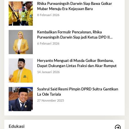
Rhika Purwaningsih Darwin Siap Bawa Golkar
Mubar Menuju Era Kejayaan Baru
8 Februari 2026
Kembalikan Formulir Pencalonan, Rhika
Purwaningsih Darwin Siap jadi Ketua DPD II
Golkar Mubar
6 Februari 2026
Heryanto Menguat di Musda Golkar Bombana,
Dapat Dukungan Lintas Fraksi dan Akar Rumput
14 Januari 2026
Syahrul Said Resmi Pimpin DPRD Sultra Gantikan
La Ode Tariala
27 November 2025
Edukasi