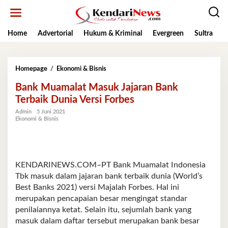
Lewati
ke
konten
Home
Advertorial
Hukum & Kriminal
Evergreen
Sultra
K
Bank
Homepage
/
Ekonomi & Bisnis
Muamalat
Bank Muamalat Masuk Jajaran Bank
Masuk
Jajaran
Terbaik Dunia Versi Forbes
Bank
Admin
5 Juni 2021
Terbaik
Ekonomi & Bisnis
Dunia
Versi
Forbes
KENDARINEWS.COM–PT Bank Muamalat In­donesia
Tbk masuk dalam jajaran bank terbaik dunia (World’s
Best Banks 2021) versi Majalah Forbes. Hal ini
merupakan pencapaian besar mengingat standar
penilaiannya ketat. Selain itu, sejumlah bank yang
masuk dalam daftar terse­but merupakan bank besar