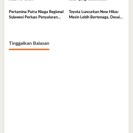
Perkenalkan Ekosistem Digital
Terintegrasi
Pertamina Patra Niaga Regional
Toyota Luncurkan New Hilux:
Sulawesi Perluas Penyaluran
Mesin Lebih Bertenaga, Desain
Biosolar B50, Kini Tersedia di
Lebih Gagah, Dominasi Pasar
457 SPBU
Sulawesi Tenggara Mencapai
87,4%
Tinggalkan Balasan