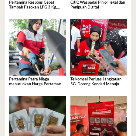
Pertamina Respons Cepat
OJK: Waspadai Pinjol Ilegal dan
Tambah Pasokan LPG 3 Kg,
Penipuan Digital
Kondisi Penyaluran di Sulawesi
Selatan Berlangsung Kondusif
Pertamina Patra Niaga
Telkomsel Perluas Jangkauan
menurunkan Harga Pertamax
5G, Dorong Kendari Menuju
per 1 Agustus 2026
Kota Digital