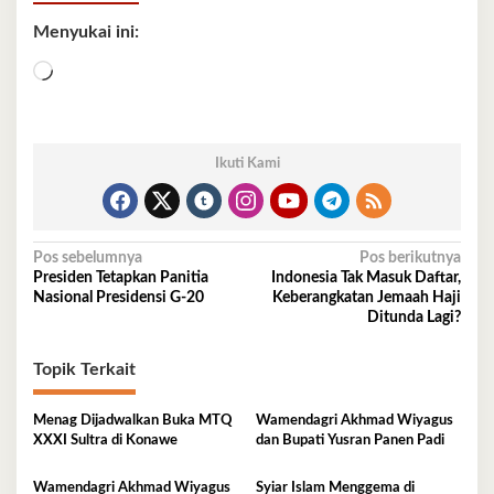
Menyukai ini:
Memuat...
Ikuti Kami
Navigasi
Pos sebelumnya
Pos berikutnya
Presiden Tetapkan Panitia
Indonesia Tak Masuk Daftar,
pos
Nasional Presidensi G-20
Keberangkatan Jemaah Haji
Ditunda Lagi?
Topik Terkait
Menag Dijadwalkan Buka MTQ
Wamendagri Akhmad Wiyagus
XXXI Sultra di Konawe
dan Bupati Yusran Panen Padi
Wamendagri Akhmad Wiyagus
Syiar Islam Menggema di