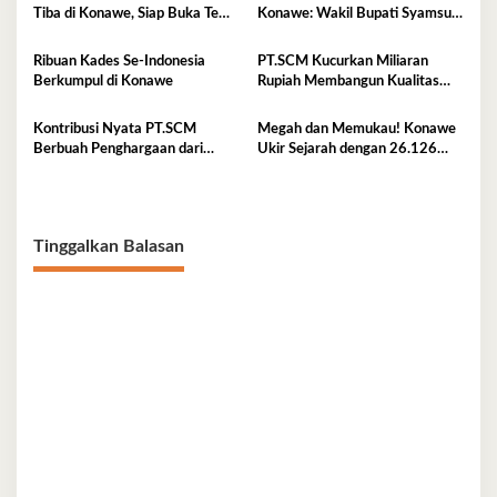
Tiba di Konawe, Siap Buka Temu
Konawe: Wakil Bupati Syamsul
Karya Nasional 2026
Ibrahim Resmi Luncurkan MTQ
XXXI Sultra 2026
Ribuan Kades Se-Indonesia
PT.SCM Kucurkan Miliaran
Berkumpul di Konawe
Rupiah Membangun Kualitas
SDM di Konawe
Kontribusi Nyata PT.SCM
Megah dan Memukau! Konawe
Berbuah Penghargaan dari
Ukir Sejarah dengan 26.126
Bupati Konawe
Penari Lulo
Tinggalkan Balasan