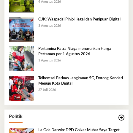
Berlangsung Kondusif
4 Agustus 2026
OJK: Waspadai Pinjol Ilegal dan Penipuan Digital
3 Agustus 2026
Pertamina Patra Niaga menurunkan Harga
Pertamax per 1 Agustus 2026
1 Agustus 2026
Telkomsel Perluas Jangkauan 5G, Dorong Kendari
Menuju Kota Digital
27 Juli 2026
Politik
La Ode Darwin: DPD Golkar Mubar Saya Target