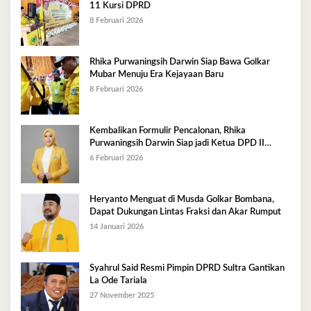
11 Kursi DPRD
8 Februari 2026
Rhika Purwaningsih Darwin Siap Bawa Golkar
Mubar Menuju Era Kejayaan Baru
8 Februari 2026
Kembalikan Formulir Pencalonan, Rhika
Purwaningsih Darwin Siap jadi Ketua DPD II
Golkar Mubar
6 Februari 2026
Heryanto Menguat di Musda Golkar Bombana,
Dapat Dukungan Lintas Fraksi dan Akar Rumput
14 Januari 2026
Syahrul Said Resmi Pimpin DPRD Sultra Gantikan
La Ode Tariala
27 November 2025