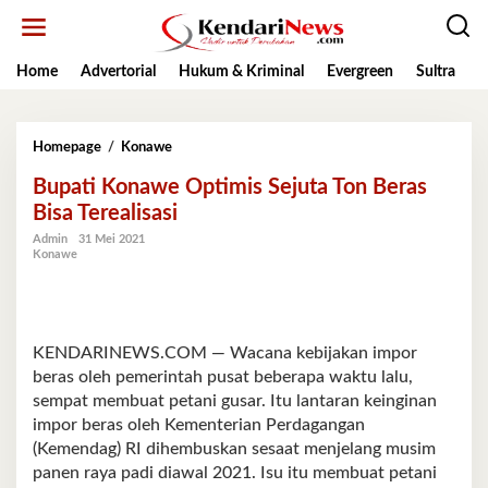
Lewati
ke
konten
Home
Advertorial
Hukum & Kriminal
Evergreen
Sultra
K
Bupati
Homepage
/
Konawe
Konawe
Bupati Konawe Optimis Sejuta Ton Beras
Optimis
Sejuta
Bisa Terealisasi
Ton
Admin
31 Mei 2021
Beras
Konawe
Bisa
Terealisasi
KENDARINEWS.COM — Wacana kebijakan impor
beras oleh pemerintah pusat beberapa waktu lalu,
sempat membuat petani gusar. Itu lantaran keinginan
impor beras oleh Kementerian Perdagangan
(Kemendag) RI dihembuskan sesaat menjelang musim
panen raya padi diawal 2021. Isu itu membuat petani