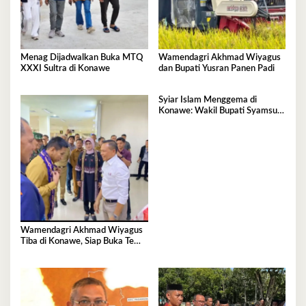
Menag Dijadwalkan Buka MTQ
Wamendagri Akhmad Wiyagus
XXXI Sultra di Konawe
dan Bupati Yusran Panen Padi
Syiar Islam Menggema di
Konawe: Wakil Bupati Syamsul
Ibrahim Resmi Luncurkan MTQ
XXXI Sultra 2026
Wamendagri Akhmad Wiyagus
Tiba di Konawe, Siap Buka Temu
Karya Nasional 2026