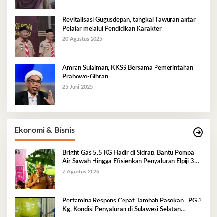
Revitalisasi Gugusdepan, tangkal Tawuran antar
Pelajar melalui Pendidikan Karakter
20 Agustus 2025
Amran Sulaiman, KKSS Bersama Pemerintahan
Prabowo-Gibran
25 Juni 2025
Ekonomi & Bisnis
Bright Gas 5,5 KG Hadir di Sidrap, Bantu Pompa
Air Sawah Hingga Efisienkan Penyaluran Elpiji 3
Kg
7 Agustus 2026
Pertamina Respons Cepat Tambah Pasokan LPG 3
Kg, Kondisi Penyaluran di Sulawesi Selatan