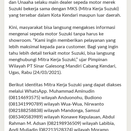
dan Unaaha selaku main dealer sepeda motor merek
Suzuki bekerja sama dengan MKS (Mitra Kerja Suzuki)
yang tersebar dalam Kota Kendari maupun luar daerah.
Kini, masyarakat bisa langsung mengakses informasi
mengenai sepeda motor Suzuki tanpa harus ke
showroom. “Kami ingin memberikan pelayanan yang
lebih maksimal kepada para customer. Bagi yang ingin
tahu lebih detail terkait motor Suzuki, bisa langsung
menghubungi Mitra Kerja Suzuki,” ujar Pimpinan
Wilayah PT Sinar Galesong Mandiri Cabang Kendari,
Ugas, Rabu (24/03/2021).
Berikut identitas Mitra Kerja Suzuki yang dapat diakses
melalui WhatsApp. Muhammad Aminudin
(08114693575) wilayah Anduonohu, Budiono
(081341990789) wilayah Wua-Wua, Nirwanto
(082188258838) wilayah Mandonga, Samsul
(085340583989) wilayah Konawe Kepulauan, Abdul
Rahman M. Adsan (082198936509) wilayah Labibia,
Andi Muliadin (082213528374) wilayah Moramo