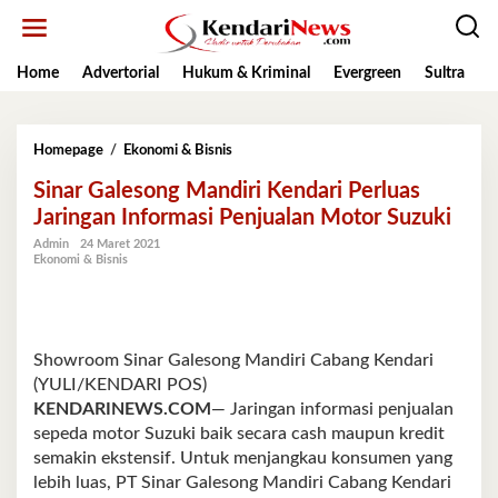
Lewati
ke
konten
Home
Advertorial
Hukum & Kriminal
Evergreen
Sultra
K
Sinar
Homepage
/
Ekonomi & Bisnis
Galesong
Sinar Galesong Mandiri Kendari Perluas
Mandiri
Kendari
Jaringan Informasi Penjualan Motor Suzuki
Perluas
Admin
24 Maret 2021
Jaringan
Ekonomi & Bisnis
Informasi
Penjualan
Motor
Suzuki
Showroom Sinar Galesong Mandiri Cabang Kendari
(YULI/KENDARI POS)
KENDARINEWS.COM
— Jaringan informasi penjualan
sepeda motor Suzuki baik secara cash maupun kredit
semakin ekstensif. Untuk menjangkau konsumen yang
lebih luas, PT Sinar Galesong Mandiri Cabang Kendari