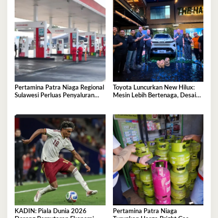
Pertamina Patra Niaga Regional
Toyota Luncurkan New Hilux:
Sulawesi Perluas Penyaluran
Mesin Lebih Bertenaga, Desain
Biosolar B50, Kini Tersedia di
Lebih Gagah, Dominasi Pasar
457 SPBU
Sulawesi Tenggara Mencapai
87,4%
KADIN: Piala Dunia 2026
Pertamina Patra Niaga