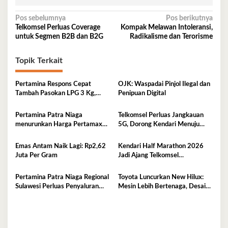
Navigasi
Pos sebelumnya
Pos berikutnya
Telkomsel Perluas Coverage
Kompak Melawan Intoleransi,
pos
untuk Segmen B2B dan B2G
Radikalisme dan Terorisme
Topik Terkait
Pertamina Respons Cepat
OJK: Waspadai Pinjol Ilegal dan
Tambah Pasokan LPG 3 Kg,
Penipuan Digital
Kondisi Penyaluran di Sulawesi
Selatan Berlangsung Kondusif
Pertamina Patra Niaga
Telkomsel Perluas Jangkauan
menurunkan Harga Pertamax
5G, Dorong Kendari Menuju
per 1 Agustus 2026
Kota Digital
Emas Antam Naik Lagi: Rp2,62
Kendari Half Marathon 2026
Juta Per Gram
Jadi Ajang Telkomsel
Perkenalkan Ekosistem Digital
Terintegrasi
Pertamina Patra Niaga Regional
Toyota Luncurkan New Hilux:
Sulawesi Perluas Penyaluran
Mesin Lebih Bertenaga, Desain
Biosolar B50, Kini Tersedia di
Lebih Gagah, Dominasi Pasar
457 SPBU
Sulawesi Tenggara Mencapai
87,4%