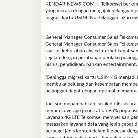
KENDARINEWS.COM — Telkomsel berkomitme
yang merata dengan mengajak pelanggan 
migrasi kartu USIM 4G. Pelanggan akan me
General Manager Consumer Sales Telkomse
General Manager Consumer Sales Telkomse
saat ini kebutuhan akses internet cepat sa
sejalan dengan perubahan perilaku pelangg
bisnis, pendidikan, bahkan entertaintment.
“Sehingga migrasi kartu USIM 4G menjadi 
membuka peluang dan kesempatan memberi
pelanggan dapat dengan optimal memanfaat
Jackson menambahkan, sejak dirilis secar
meraih coverage penetration 95% populasi 
Layanan 4G LTE Telkomsel memberikan penga
merasakan layanan data yang lebih cepat d
berbagai jenis konten dalam file besar deng
yang saat ini makin masif digunakan di ma