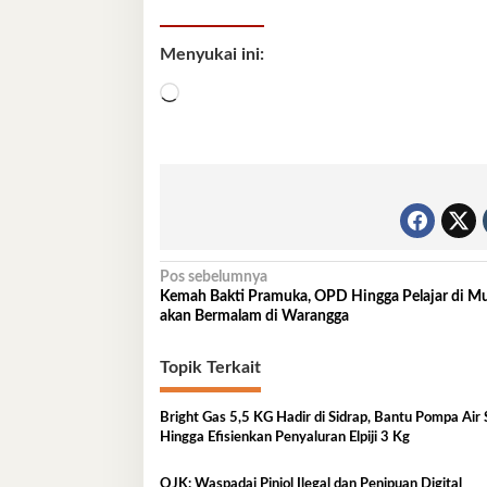
Menyukai ini:
Memuat...
Navigasi
Pos sebelumnya
Kemah Bakti Pramuka, OPD Hingga Pelajar di M
pos
akan Bermalam di Warangga
Topik Terkait
Bright Gas 5,5 KG Hadir di Sidrap, Bantu Pompa Air
Hingga Efisienkan Penyaluran Elpiji 3 Kg
OJK: Waspadai Pinjol Ilegal dan Penipuan Digital