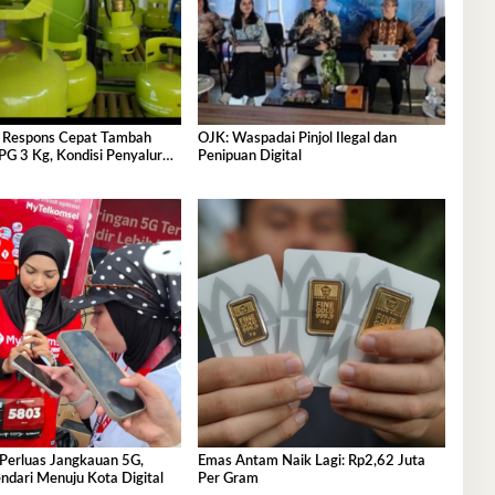
 Respons Cepat Tambah
OJK: Waspadai Pinjol Ilegal dan
PG 3 Kg, Kondisi Penyaluran
Penipuan Digital
i Selatan Berlangsung
 Perluas Jangkauan 5G,
Emas Antam Naik Lagi: Rp2,62 Juta
ndari Menuju Kota Digital
Per Gram