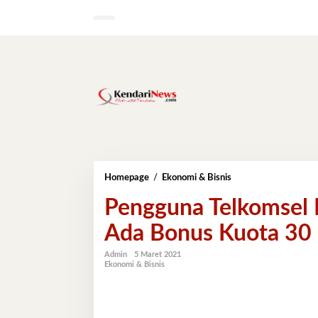
Lewati
ke
konten
Pengguna
Homepage
/
Ekonomi & Bisnis
Telkomsel
Pengguna Telkomsel 
Migrasi
ke
Ada Bonus Kuota 30
Kartu
USIM
4G,
Admin
5 Maret 2021
Ekonomi & Bisnis
Ada
Bonus
Kuota
30
GB