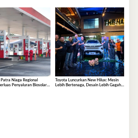
 Patra Niaga Regional
Toyota Luncurkan New Hilux: Mesin
erluas Penyaluran Biosolar
Lebih Bertenaga, Desain Lebih Gagah,
Tersedia di 457 SPBU
Dominasi Pasar Sulawesi Tenggara
Mencapai 87,4%