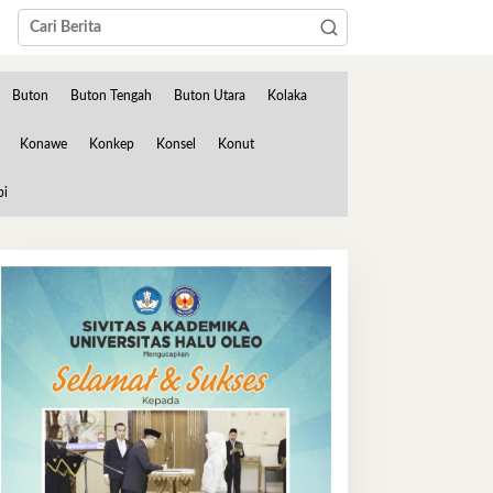
Buton
Buton Tengah
Buton Utara
Kolaka
Konawe
Konkep
Konsel
Konut
bi