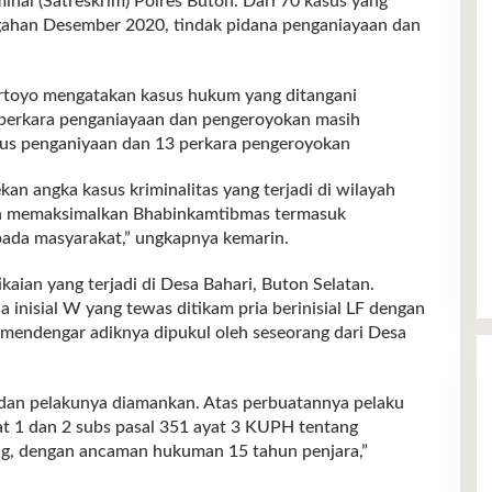
inal (Satreskrim) Polres Buton. Dari 70 kasus yang
ngahan Desember 2020, tindak pidana penganiayaan dan
rtoyo mengatakan kasus hukum yang ditangani
, perkara penganiayaan dan pengeroyokan masih
sus penganiyaan dan 13 perkara pengeroyokan
kan angka kasus kriminalitas yang terjadi di wilayah
an memaksimalkan Bhabinkamtibmas termasuk
ada masyarakat,” ungkapnya kemarin.
ikaian yang terjadi di Desa Bahari, Buton Selatan.
inisial W yang tewas ditikam pria berinisial LF dengan
mendengar adiknya dipukul oleh seseorang dari Desa
p dan pelakunya diamankan. Atas perbuatannya pelaku
at 1 dan 2 subs pasal 351 ayat 3 KUPH tentang
g, dengan ancaman hukuman 15 tahun penjara,”