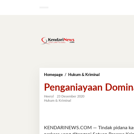
Lewati
ke
konten
Penganiayaan
Homepage
/
Hukum & Kriminal
Dominasi
Penganiayaan Domina
Kasus
Tindak
Pidana
Heeryl
23 Desember 2020
Hukum & Kriminal
KENDARINEWS.COM — Tindak pidana kasu