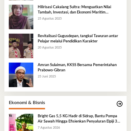
Hilirisasi Cakalang Sultra: Menguatkan Nilai
Tambah, Investasi, dan Ekonomi Maritim
Berkelanjutan
25 Agustus 2025
Revitalisasi Gugusdepan, tangkal Tawuran antar
Pelajar melalui Pendidikan Karakter
20 Agustus 2025
Amran Sulaiman, KKSS Bersama Pemerintahan
Prabowo-Gibran
25 Juni 2025
Ekonomi & Bisnis
Bright Gas 5,5 KG Hadir di Sidrap, Bantu Pompa
Air Sawah Hingga Efisienkan Penyaluran Elpiji 3
Kg
7 Agustus 2026