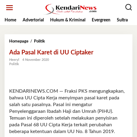
Lewati
ke
konten
Home
Advertorial
Hukum & Kriminal
Evergreen
Sultra
K
Ada
Homepage
/
Politik
Pasal
Ada Pasal Karet di UU Ciptaker
Karet
di
Heeryl
4 November 2020
UU
Politik
Ciptaker
KENDARINEWS.COM — Fraksi PKS mengungkapkan,
bahwa UU Cipta Kerja menyimpan pasal karet pada
salah satu pasalnya. Pasal ini mengatur
Penyelenggaraan Ibadah Haji dan Umrah (PIHU).
Temuan ini diperoleh setelah melakukan penyisiran
pada Pasal 68 UU Cipta Kerja terkait perubahan
beberapa ketentuan dalam UU No. 8 Tahun 2019.