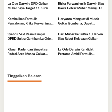
La Ode Darwin: DPD Golkar
Rhika Purwaningsih Darwin Siap
Mubar Saya Target 11 Kursi
Bawa Golkar Mubar Menuju Era
DPRD
Kejayaan Baru
Kembalikan Formulir
Heryanto Menguat di Musda
Pencalonan, Rhika Purwaningsih
Golkar Bombana, Dapat
Darwin Siap jadi Ketua DPD II
Dukungan Lintas Fraksi dan
Golkar Mubar
Akar Rumput
Syahrul Said Resmi Pimpin
Dari Mubar ke Sultra 1, Darwin
DPRD Sultra Gantikan La Ode
Siap Rebut Kejayaan Golkar
Tariala
Ribuan Kader dan Simpatisan
La Ode Darwin Kandidat
Padati Area Musda Golkar
Pertama Ambil Formulir
Sultra
Pendaftaran
Tinggalkan Balasan