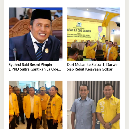
Darwin Siap jadi Ketua DPD II
Dukungan Lintas Fraksi dan
Golkar Mubar
Akar Rumput
Syahrul Said Resmi Pimpin
Dari Mubar ke Sultra 1, Darwin
DPRD Sultra Gantikan La Ode
Siap Rebut Kejayaan Golkar
Tariala