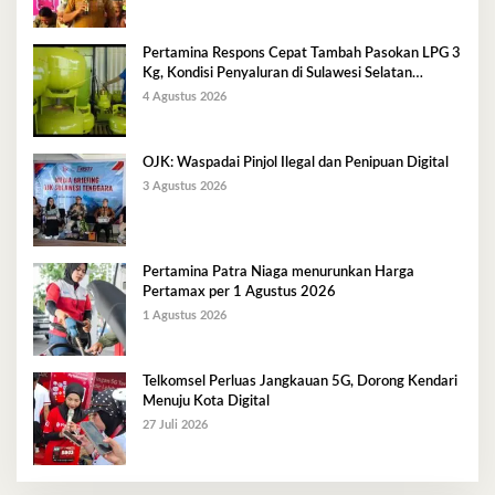
Pertamina Respons Cepat Tambah Pasokan LPG 3
Kg, Kondisi Penyaluran di Sulawesi Selatan
Berlangsung Kondusif
4 Agustus 2026
OJK: Waspadai Pinjol Ilegal dan Penipuan Digital
3 Agustus 2026
Pertamina Patra Niaga menurunkan Harga
Pertamax per 1 Agustus 2026
1 Agustus 2026
Telkomsel Perluas Jangkauan 5G, Dorong Kendari
Menuju Kota Digital
27 Juli 2026