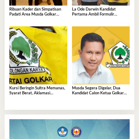
Ribuan Kader dan Simpatisan
La Ode Darwin Kandidat
Padati Area Musda Golkar
Pertama Ambil Formulir
Sultra
Pendaftaran
Kursi Beringin Sultra Memanas,
Musda Segera Digelar, Dua
Syarat Berat, Aklamasi
Kandidat Calon Ketua Golkar
Mengintai Perebutan Pucuk
Sultra Berebut Restu Bahlil
Golkar