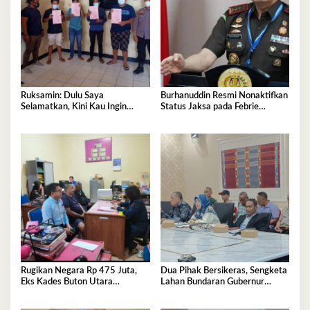
Ruksamin: Dulu Saya
Burhanuddin Resmi Nonaktifkan
Selamatkan, Kini Kau Ingin
Status Jaksa pada Febrie
Penjarakan Saya
Adriansyah
Rugikan Negara Rp 475 Juta,
Dua Pihak Bersikeras, Sengketa
Eks Kades Buton Utara
Lahan Bundaran Gubernur
Diserahkan ke Kejaksaan
Belum Selesai