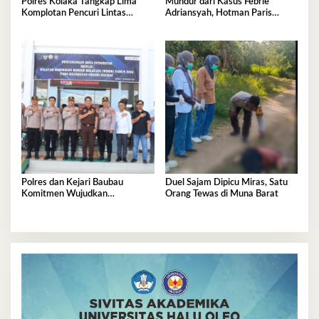
Polres Kolaka Tangkap Lima
Mundur dari Kasus Febrie
Komplotan Pencuri Lintas
Adriansyah, Hotman Paris
Provinsi
Derita Saraf Terjepit
Polres dan Kejari Baubau
Duel Sajam Dipicu Miras, Satu
Komitmen Wujudkan
Orang Tewas di Muna Barat
Penegakan Hukum Berkualitas