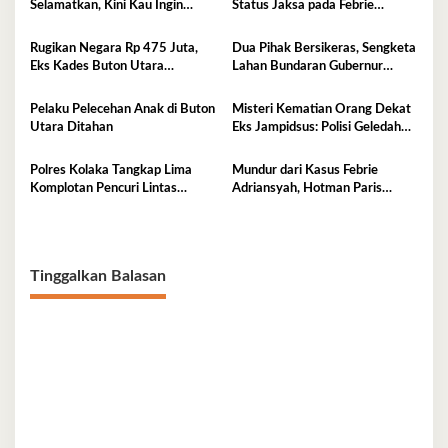
Selamatkan, Kini Kau Ingin
Status Jaksa pada Febrie
Penjarakan Saya
Adriansyah
Rugikan Negara Rp 475 Juta,
Dua Pihak Bersikeras, Sengketa
Eks Kades Buton Utara
Lahan Bundaran Gubernur
Diserahkan ke Kejaksaan
Belum Selesai
Pelaku Pelecehan Anak di Buton
Misteri Kematian Orang Dekat
Utara Ditahan
Eks Jampidsus: Polisi Geledah
Jejak, Belum Ada Kesimpulan
Polres Kolaka Tangkap Lima
Mundur dari Kasus Febrie
Komplotan Pencuri Lintas
Adriansyah, Hotman Paris
Provinsi
Derita Saraf Terjepit
Tinggalkan Balasan