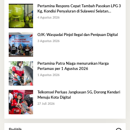
Pertamina Respons Cepat Tambah Pasokan LPG 3
Kg, Kondisi Penyaluran di Sulawesi Selatan
Berlangsung Kondusif
4 Agustus 2026
OJK: Waspadai Pinjol Ilegal dan Penipuan Digital
3 Agustus 2026
Pertamina Patra Niaga menurunkan Harga
Pertamax per 1 Agustus 2026
1 Agustus 2026
Telkomsel Perluas Jangkauan 5G, Dorong Kendari
Menuju Kota Digital
27 Juli 2026
Politik