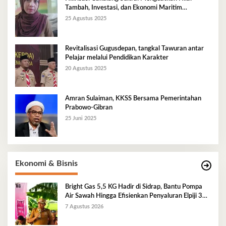
Tambah, Investasi, dan Ekonomi Maritim
Berkelanjutan
25 Agustus 2025
Revitalisasi Gugusdepan, tangkal Tawuran antar
Pelajar melalui Pendidikan Karakter
20 Agustus 2025
Amran Sulaiman, KKSS Bersama Pemerintahan
Prabowo-Gibran
25 Juni 2025
Ekonomi & Bisnis
Bright Gas 5,5 KG Hadir di Sidrap, Bantu Pompa
Air Sawah Hingga Efisienkan Penyaluran Elpiji 3
Kg
7 Agustus 2026