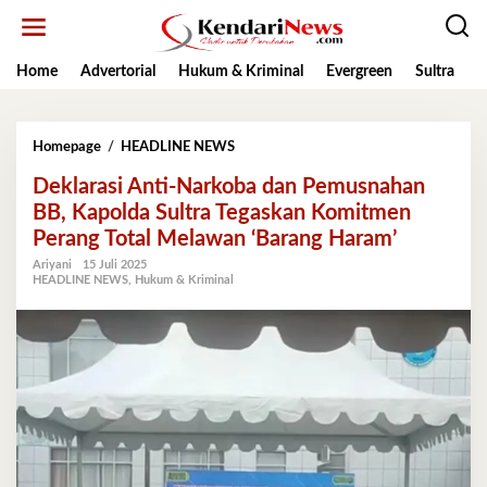
Lewati
ke
konten
Home
Advertorial
Hukum & Kriminal
Evergreen
Sultra
K
Deklarasi
Homepage
/
HEADLINE NEWS
Anti-
Deklarasi Anti-Narkoba dan Pemusnahan
Narkoba
dan
BB, Kapolda Sultra Tegaskan Komitmen
Pemusnahan
Perang Total Melawan ‘Barang Haram’
BB,
Kapolda
Ariyani
15 Juli 2025
HEADLINE NEWS
,
Hukum & Kriminal
Sultra
Tegaskan
Komitmen
Perang
Total
Melawan
'Barang
Haram'