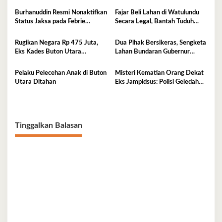
Penjarakan Saya
UHO Hadirkan Edukasi
Lingkungan Pesisir bagi Anak-
Burhanuddin Resmi Nonaktifkan
Fajar Beli Lahan di Watulundu
anak di Kelurahan Lapulu
Status Jaksa pada Febrie
Secara Legal, Bantah Tuduh
Adriansyah
Serobot Lahan
Rugikan Negara Rp 475 Juta,
Dua Pihak Bersikeras, Sengketa
Eks Kades Buton Utara
Lahan Bundaran Gubernur
Diserahkan ke Kejaksaan
Belum Selesai
Pelaku Pelecehan Anak di Buton
Misteri Kematian Orang Dekat
Utara Ditahan
Eks Jampidsus: Polisi Geledah
Jejak, Belum Ada Kesimpulan
Tinggalkan Balasan