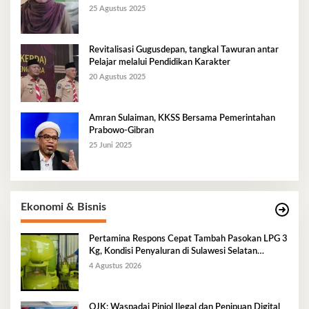
Berkelanjutan
25 Agustus 2025
Revitalisasi Gugusdepan, tangkal Tawuran antar
Pelajar melalui Pendidikan Karakter
20 Agustus 2025
Amran Sulaiman, KKSS Bersama Pemerintahan
Prabowo-Gibran
25 Juni 2025
Ekonomi & Bisnis
Pertamina Respons Cepat Tambah Pasokan LPG 3
Kg, Kondisi Penyaluran di Sulawesi Selatan
Berlangsung Kondusif
4 Agustus 2026
OJK: Waspadai Pinjol Ilegal dan Penipuan Digital