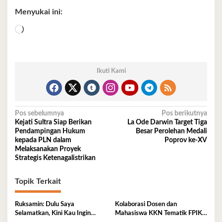
Menyukai ini:
Memuat...
Ikuti Kami
Navigasi
Pos sebelumnya
Pos berikutnya
Kejati Sultra Siap Berikan
La Ode Darwin Target Tiga
pos
Pendampingan Hukum
Besar Perolehan Medali
kepada PLN dalam
Poprov ke-XV
Melaksanakan Proyek
Strategis Ketenagalistrikan
Topik Terkait
Ruksamin: Dulu Saya
Kolaborasi Dosen dan
Selamatkan, Kini Kau Ingin
Mahasiswa KKN Tematik FPIK