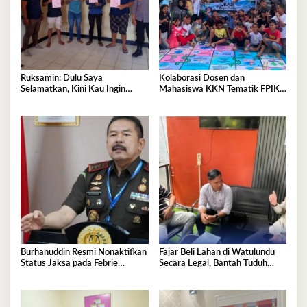
Ruksamin: Dulu Saya
Kolaborasi Dosen dan
Selamatkan, Kini Kau Ingin
Mahasiswa KKN Tematik FPIK
Penjarakan Saya
UHO Hadirkan Edukasi
Lingkungan Pesisir bagi Anak-
anak di Kelurahan Lapulu
Burhanuddin Resmi Nonaktifkan
Fajar Beli Lahan di Watulundu
Status Jaksa pada Febrie
Secara Legal, Bantah Tuduh
Adriansyah
Serobot Lahan