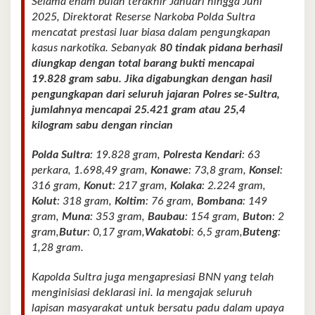
Selama enam bulan terakhir Januari hingga Juni
2025, Direktorat Reserse Narkoba Polda Sultra
mencatat prestasi luar biasa dalam pengungkapan
kasus narkotika. Sebanyak
80 tindak pidana berhasil
diungkap dengan total barang bukti mencapai
19.828 gram sabu. Jika digabungkan dengan hasil
pengungkapan dari seluruh jajaran Polres se-Sultra,
jumlahnya mencapai 25.421 gram atau 25,4
kilogram sabu dengan rincian
Polda Sultra
: 19.828 gram,
Polresta Kendari
: 63
perkara, 1.698,49 gram,
Konawe
: 73,8 gram,
Konsel
:
316 gram,
Konut
: 217 gram,
Kolaka
: 2.224 gram,
Kolut
: 318 gram,
Koltim
: 76 gram,
Bombana
: 149
gram,
Muna
: 353 gram,
Baubau
: 154 gram,
Buton
: 2
gram,
Butur
: 0,17 gram,
Wakatobi
: 6,5 gram,
Buteng
:
1,28 gram.
Kapolda Sultra juga mengapresiasi BNN yang telah
menginisiasi deklarasi ini. Ia mengajak seluruh
lapisan masyarakat untuk bersatu padu dalam upaya