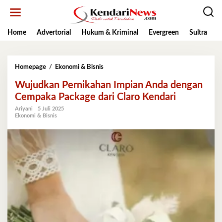
Lewati
ke
konten
Home
Advertorial
Hukum & Kriminal
Evergreen
Sultra
K
Wujudkan
Homepage
/
Ekonomi & Bisnis
Pernikahan
Wujudkan Pernikahan Impian Anda dengan
Impian
Anda
Cempaka Package dari Claro Kendari
dengan
Ariyani
5 Juli 2025
Cempaka
Ekonomi & Bisnis
Package
dari
Claro
Kendari