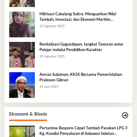
Hilirisasi Cakalang Sultra: Menguatkan Nilai
Tambah, Investasi, dan Ekonomi Maritim
Berkelanjutan
25 Agustus 2025
Revitalisasi Gugusdepan, tangkal Tawuran antar
Pelajar melalui Pendidikan Karakter
20 Agustus 2025
Amran Sulaiman, KKSS Bersama Pemerintahan
Prabowo-Gibran
25 Juni 2025
Ekonomi & Bisnis
Pertamina Respons Cepat Tambah Pasokan LPG 3
Kg, Kondisi Penyaluran di Sulawesi Selatan