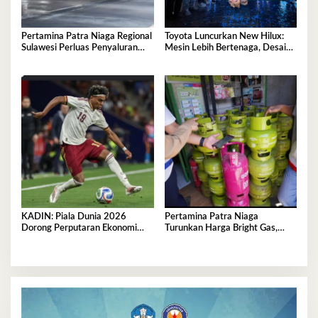
Pertamina Patra Niaga Regional
Toyota Luncurkan New Hilux:
Sulawesi Perluas Penyaluran
Mesin Lebih Bertenaga, Desain
Biosolar B50, Kini Tersedia di
Lebih Gagah, Dominasi Pasar
457 SPBU
Sulawesi Tenggara Mencapai
87,4%
KADIN: Piala Dunia 2026
Pertamina Patra Niaga
Dorong Perputaran Ekonomi
Turunkan Harga Bright Gas,
Nasional Tembus Rp5,03 Triliun
Hadirkan LPG Berkualitas
dengan Harga Lebih Kompetitif