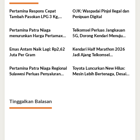
Pertamina Respons Cepat
OJK: Waspadai Pinjol Ilegal dan
Tambah Pasokan LPG 3 Kg,
Penipuan Digital
Kondisi Penyaluran di Sulawesi
Selatan Berlangsung Kondusif
Pertamina Patra Niaga
Telkomsel Perluas Jangkauan
menurunkan Harga Pertamax
5G, Dorong Kendari Menuju
per 1 Agustus 2026
Kota Digital
Emas Antam Naik Lagi: Rp2,62
Kendari Half Marathon 2026
Juta Per Gram
Jadi Ajang Telkomsel
Perkenalkan Ekosistem Digital
Terintegrasi
Pertamina Patra Niaga Regional
Toyota Luncurkan New Hilux:
Sulawesi Perluas Penyaluran
Mesin Lebih Bertenaga, Desain
Biosolar B50, Kini Tersedia di
Lebih Gagah, Dominasi Pasar
457 SPBU
Sulawesi Tenggara Mencapai
87,4%
Tinggalkan Balasan