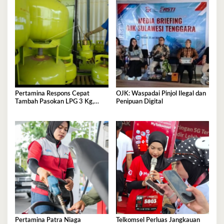
Pertamina Respons Cepat
OJK: Waspadai Pinjol Ilegal dan
Tambah Pasokan LPG 3 Kg,
Penipuan Digital
Kondisi Penyaluran di Sulawesi
Selatan Berlangsung Kondusif
Pertamina Patra Niaga
Telkomsel Perluas Jangkauan