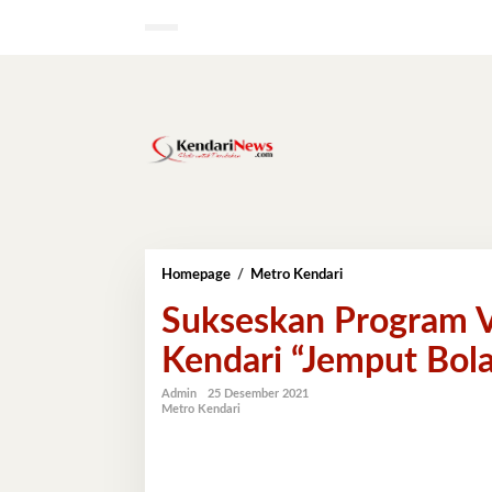
Lewati
ke
konten
Sukseskan
Homepage
/
Metro Kendari
Program
Sukseskan Program V
Vaksinasi
Covid-
Kendari “Jemput Bol
19,
Dinkes
Kendari
Admin
25 Desember 2021
Metro Kendari
"Jemput
Bola"
Hingga
Malam
Hari