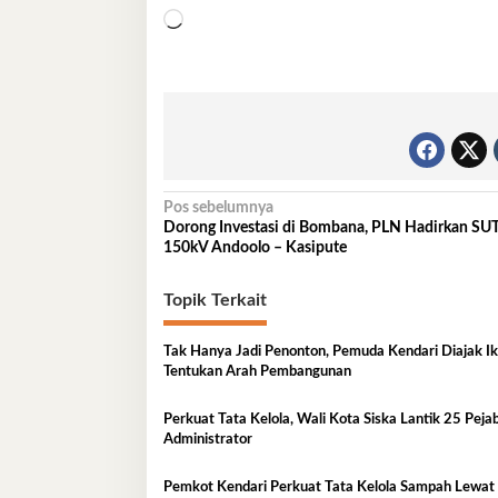
Memuat...
Navigasi
Pos sebelumnya
Dorong Investasi di Bombana, PLN Hadirkan SU
pos
150kV Andoolo – Kasipute
Topik Terkait
Tak Hanya Jadi Penonton, Pemuda Kendari Diajak Ik
Tentukan Arah Pembangunan
Perkuat Tata Kelola, Wali Kota Siska Lantik 25 Peja
Administrator
Pemkot Kendari Perkuat Tata Kelola Sampah Lewat