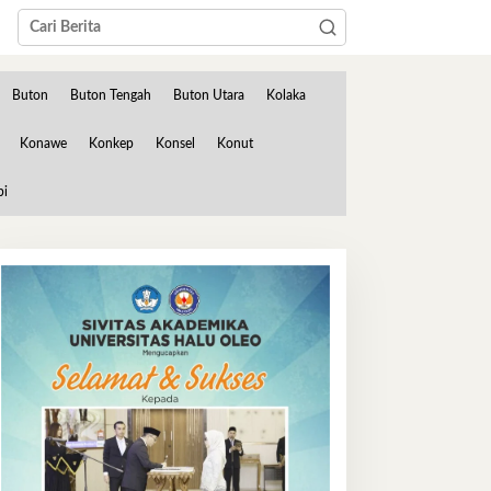
Buton
Buton Tengah
Buton Utara
Kolaka
Konawe
Konkep
Konsel
Konut
bi