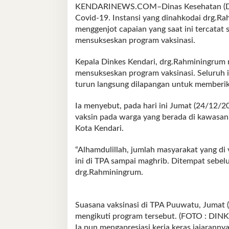
KENDARINEWS.COM–Dinas Kesehatan (Dinke
Covid-19. Instansi yang dinahkodai drg.Ra
menggenjot capaian yang saat ini tercatat 
mensukseskan program vaksinasi.
Kepala Dinkes Kendari, drg.Rahminingrum 
mensukseskan program vaksinasi. Seluruh 
turun langsung dilapangan untuk memberi
Ia menyebut, pada hari ini Jumat (24/12/
vaksin pada warga yang berada di kawasa
Kota Kendari.
“Alhamdulillah, jumlah masyarakat yang di
ini di TPA sampai maghrib. Ditempat sebe
drg.Rahminingrum.
Suasana vaksinasi di TPA Puuwatu, Jumat 
mengikuti program tersebut. (FOTO : DI
Ia pun mengapresiasi kerja keras jajarann