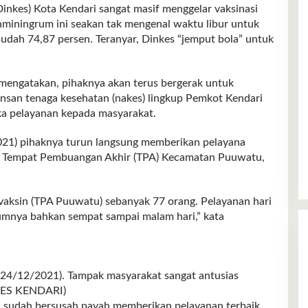
s) Kota Kendari sangat masif menggelar vaksinasi
hminingrum ini seakan tak mengenal waktu libur untuk
sudah 74,87 persen. Teranyar, Dinkes “jemput bola” untuk
mengatakan, pihaknya akan terus bergerak untuk
insan tenaga kesehatan (nakes) lingkup Pemkot Kendari
ka pelayanan kepada masyarakat.
2021) pihaknya turun langsung memberikan pelayana
n Tempat Pembuangan Akhir (TPA) Kecamatan Puuwatu,
 vaksin (TPA Puuwatu) sebanyak 77 orang. Pelayanan hari
lumnya bahkan sempat sampai malam hari,” kata
(24/12/2021). Tampak masyarakat sangat antusias
NKES KENDARI)
ya sudah bersusah payah memberikan pelayanan terbaik