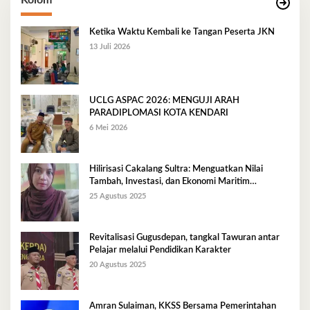
Kolom
Ketika Waktu Kembali ke Tangan Peserta JKN
13 Juli 2026
UCLG ASPAC 2026: MENGUJI ARAH
PARADIPLOMASI KOTA KENDARI
6 Mei 2026
Hilirisasi Cakalang Sultra: Menguatkan Nilai
Tambah, Investasi, dan Ekonomi Maritim
Berkelanjutan
25 Agustus 2025
Revitalisasi Gugusdepan, tangkal Tawuran antar
Pelajar melalui Pendidikan Karakter
20 Agustus 2025
Amran Sulaiman, KKSS Bersama Pemerintahan