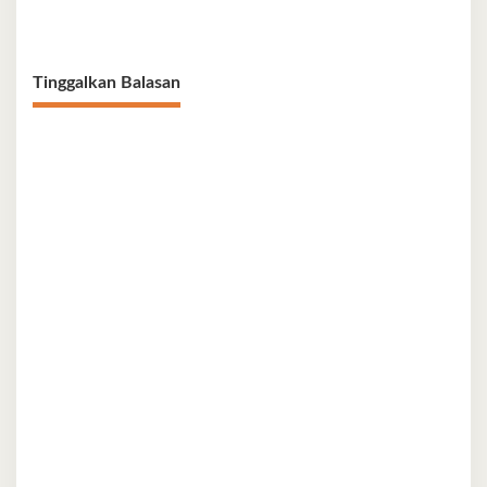
Pendampingan Hukum ‘Gratis’
Kendari Ramah Anak
Tinggalkan Balasan