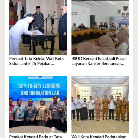
Perkuat Tata Kelola, Wali Kota
RSUD Kendari Bakal jadi Pusat
Siska Lantik 25 Pejabat
Layanan Kanker Berstandar
Administrator
Nasional
Pemkot Kendari Perkuat Tata
Wali Kota Kendari Perintahkan