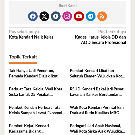
Ikuti Kami
Navigasi
Pos sebelumnya
Pos berikutnya
Kota Kendari Naik Kelas!
Kades Harus Kelola DD dan
pos
ADD Secara Profesional
Topik Terkait
Tak Hanya Jadi Penonton,
Pemkot Kendari Libatkan
Pemuda Kendari Diajak Ikut
Seluruh Elemen Wujudkan Kota
Tentukan Arah Pembangunan
Tangguh Iklim
Perkuat Tata Kelola, Wali Kota
RSUD Kendari Bakal jadi Pusat
Siska Lantik 25 Pejabat
Layanan Kanker Berstandar
Administrator
Nasional
Pemkot Kendari Perkuat Tata
Wali Kota Kendari Perintahkan
Kelola Sampah Lewat Ekonomi
Evaluasi Rutin Kualitas MBG
Sirkular
Pemkot-Kejari Kendari
Peringati Hari Anak Nasional,
Kerjasama Bidang
Wali Kota Siska Ajak Wujudkan