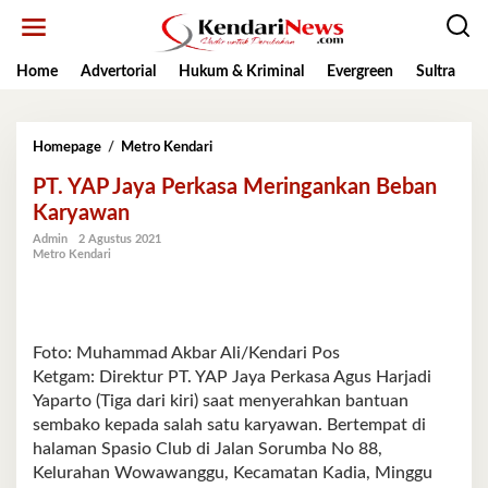
Lewati
ke
konten
Home
Advertorial
Hukum & Kriminal
Evergreen
Sultra
K
PT.
Homepage
/
Metro Kendari
YAP
PT. YAP Jaya Perkasa Meringankan Beban
Jaya
Perkasa
Karyawan
Meringankan
Admin
2 Agustus 2021
Beban
Metro Kendari
Karyawan
Foto: Muhammad Akbar Ali/Kendari Pos
Ketgam: Direktur PT. YAP Jaya Perkasa Agus Harjadi
Yaparto (Tiga dari kiri) saat menyerahkan bantuan
sembako kepada salah satu karyawan. Bertempat di
halaman Spasio Club di Jalan Sorumba No 88,
Kelurahan Wowawanggu, Kecamatan Kadia, Minggu