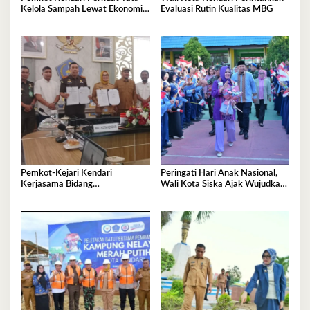
Kelola Sampah Lewat Ekonomi
Evaluasi Rutin Kualitas MBG
Sirkular
Pemkot-Kejari Kendari
Peringati Hari Anak Nasional,
Kerjasama Bidang
Wali Kota Siska Ajak Wujudkan
Pendampingan Hukum ‘Gratis’
Kendari Ramah Anak