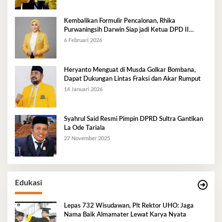
Kembalikan Formulir Pencalonan, Rhika
Purwaningsih Darwin Siap jadi Ketua DPD II
Golkar Mubar
6 Februari 2026
Heryanto Menguat di Musda Golkar Bombana,
Dapat Dukungan Lintas Fraksi dan Akar Rumput
14 Januari 2026
Syahrul Said Resmi Pimpin DPRD Sultra Gantikan
La Ode Tariala
27 November 2025
Edukasi
Lepas 732 Wisudawan, Plt Rektor UHO: Jaga
Nama Baik Almamater Lewat Karya Nyata