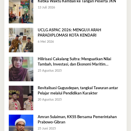
Ketika Waktu Kembali ke Tangan Peserta JKN
13 Juli 2026
UCLG ASPAC 2026: MENGUJI ARAH
PARADIPLOMASI KOTA KENDARI
6 Mei 2026
Hilirisasi Cakalang Sultra: Menguatkan Nilai
Tambah, Investasi, dan Ekonomi Maritim
Berkelanjutan
25 Agustus 2025
Revitalisasi Gugusdepan, tangkal Tawuran antar
Pelajar melalui Pendidikan Karakter
20 Agustus 2025
Amran Sulaiman, KKSS Bersama Pemerintahan
Prabowo-Gibran
25 Juni 2025