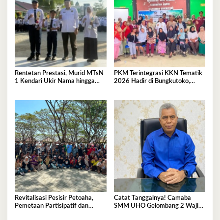
Rentetan Prestasi, Murid MTsN
PKM Terintegrasi KKN Tematik
1 Kendari Ukir Nama hingga
2026 Hadir di Bungkutoko,
Kancah Internasional
Angkat Potensi Tumbuhan Obat
Tradisional Pesisir
Revitalisasi Pesisir Petoaha,
Catat Tanggalnya! Camaba
Pemetaan Partisipatif dan
SMM UHO Gelombang 2 Wajib
Pengelolaan Sampah
Ikut Pemkes 7 Agustus