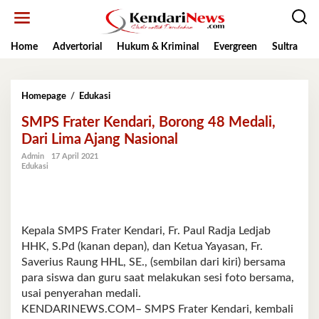
Lewati
ke
konten
Home
Advertorial
Hukum & Kriminal
Evergreen
Sultra
K
SMPS
Homepage
/
Edukasi
Frater
SMPS Frater Kendari, Borong 48 Medali,
Kendari,
Borong
Dari Lima Ajang Nasional
48
Admin
17 April 2021
Medali,
Edukasi
Dari
Lima
Ajang
Nasional
Kepala SMPS Frater Kendari, Fr. Paul Radja Ledjab
HHK, S.Pd (kanan depan), dan Ketua Yayasan, Fr.
Saverius Raung HHL, SE., (sembilan dari kiri) bersama
para siswa dan guru saat melakukan sesi foto bersama,
usai penyerahan medali.
KENDARINEWS.COM– SMPS Frater Kendari, kembali