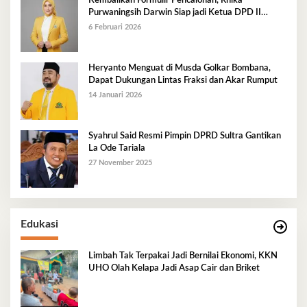
Kembalikan Formulir Pencalonan, Rhika
Purwaningsih Darwin Siap jadi Ketua DPD II
Golkar Mubar
6 Februari 2026
Heryanto Menguat di Musda Golkar Bombana,
Dapat Dukungan Lintas Fraksi dan Akar Rumput
14 Januari 2026
Syahrul Said Resmi Pimpin DPRD Sultra Gantikan
La Ode Tariala
27 November 2025
Edukasi
Limbah Tak Terpakai Jadi Bernilai Ekonomi, KKN
UHO Olah Kelapa Jadi Asap Cair dan Briket