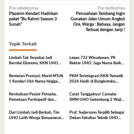
Navigasi
Pos sebelumnya
Pos berikutnya
Plazainn Kendari Hadirkan
Perusahaan Tambang Ingin
pos
paket “Bu Rahmi Season 3
Gunakan Jalan Umum Angkut
Sunah”
Ore, Warga : Bahaya, Jangan
Terbuai dengan Janji !
Topik Terkait
Limbah Tak Terpakai Jadi
Lepas 732 Wisudawan, Plt
Bernilai Ekonomi, KKN UHO
Rektor UHO: Jaga Nama Baik
Olah Kelapa Jadi Asap Cair dan
Almamater Lewat Karya Nyata
Briket
Rentetan Prestasi, Murid MTsN
PKM Terintegrasi KKN Tematik
1 Kendari Ukir Nama hingga
2026 Hadir di Bungkutoko,
Kancah Internasional
Angkat Potensi Tumbuhan Obat
Tradisional Pesisir
Revitalisasi Pesisir Petoaha,
Catat Tanggalnya! Camaba
Pemetaan Partisipatif dan
SMM UHO Gelombang 2 Wajib
Pengelolaan Sampah
Ikut Pemkes 7 Agustus
Dari Limbah Jadi Berkah, Tim
Prof. Sudarsono Terpilih Sebagai
UHO Latih Warga Benuanerai
Dekan Fakultas Teknik UHO
Olah Sabut Kelapa
Periode 2026–2030