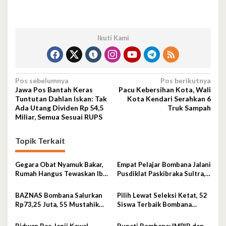
Ikuti Kami
Navigasi
Pos sebelumnya
Pos berikutnya
Jawa Pos Bantah Keras
Pacu Kebersihan Kota, Wali
pos
Tuntutan Dahlan Iskan: Tak
Kota Kendari Serahkan 6
Ada Utang Dividen Rp 54,5
Truk Sampah
Miliar, Semua Sesuai RUPS
Topik Terkait
Gegara Obat Nyamuk Bakar,
Empat Pelajar Bombana Jalani
Rumah Hangus Tewaskan Ibu
Pusdiklat Paskibraka Sultra,
dan Empat Anak
Siap Kibarkan Merah Putih
BAZNAS Bombana Salurkan
Pilih Lewat Seleksi Ketat, 52
Rp73,25 Juta, 55 Mustahik
Siswa Terbaik Bombana
Terima Bantuan
Masuk Pusdiklat Paskibraka