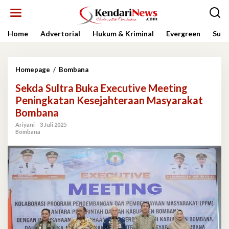
Lewati
ke
konten
Home
Advertorial
Hukum & Kriminal
Evergreen
Sult
Sekda
Homepage
/
Bombana
Sultra
Sekda Sultra Buka Executive Meeting
Buka
Executive
Peningkatan Kesejahteraan Masyarakat
Meeting
Bombana
Peningkatan
Kesejahteraan
Ariyani
3 Juli 2025
Bombana
Masyarakat
Bombana