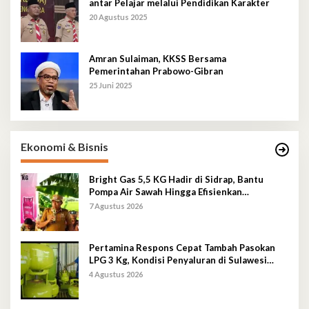
antar Pelajar melalui Pendidikan Karakter
20 Agustus 2025
Amran Sulaiman, KKSS Bersama
Pemerintahan Prabowo-Gibran
25 Juni 2025
Ekonomi & Bisnis
Bright Gas 5,5 KG Hadir di Sidrap, Bantu
Pompa Air Sawah Hingga Efisienkan
Penyaluran Elpiji 3 Kg
7 Agustus 2026
Pertamina Respons Cepat Tambah Pasokan
LPG 3 Kg, Kondisi Penyaluran di Sulawesi
Selatan Berlangsung Kondusif
4 Agustus 2026