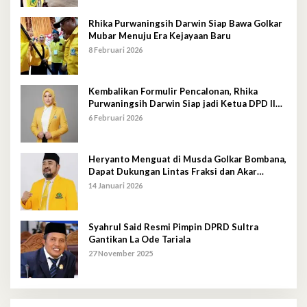
Rhika Purwaningsih Darwin Siap Bawa Golkar
Mubar Menuju Era Kejayaan Baru
8 Februari 2026
Kembalikan Formulir Pencalonan, Rhika
Purwaningsih Darwin Siap jadi Ketua DPD II
Golkar Mubar
6 Februari 2026
Heryanto Menguat di Musda Golkar Bombana,
Dapat Dukungan Lintas Fraksi dan Akar
Rumput
14 Januari 2026
Syahrul Said Resmi Pimpin DPRD Sultra
Gantikan La Ode Tariala
27 November 2025