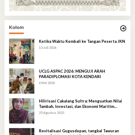
Kolom
Ketika Waktu Kembali ke Tangan Peserta JKN
13 Juli 2026
UCLG ASPAC 2026: MENGUJI ARAH
PARADIPLOMASI KOTA KENDARI
6 Mei 2026
Hilirisasi Cakalang Sultra: Menguatkan Nilai
Tambah, Investasi, dan Ekonomi Maritim
Berkelanjutan
25 Agustus 2025
Revitalisasi Gugusdepan, tangkal Tawuran