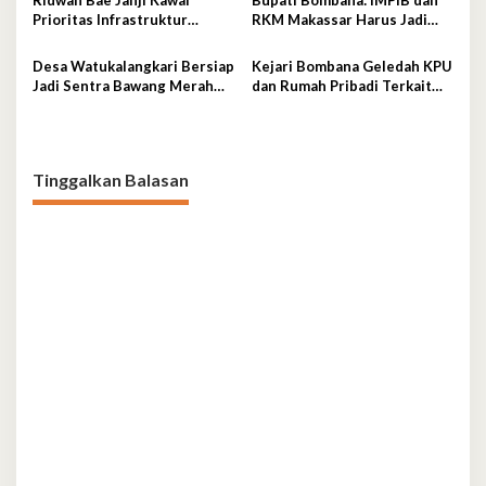
Ridwan Bae Janji Kawal
Bupati Bombana: IMPIB dan
Prioritas Infrastruktur
RKM Makassar Harus Jadi
Bombana
Mitra Pembangunan
Desa Watukalangkari Bersiap
Kejari Bombana Geledah KPU
Jadi Sentra Bawang Merah
dan Rumah Pribadi Terkait
Andalan Bombana
Dugaan Korupsi Dana Hibah
Pilkada
Tinggalkan Balasan