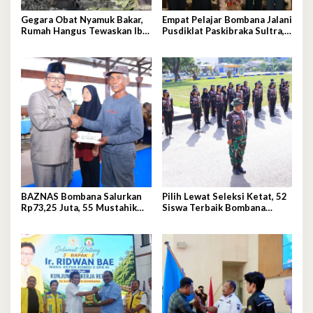
Gegara Obat Nyamuk Bakar,
Empat Pelajar Bombana Jalani
Rumah Hangus Tewaskan Ibu
Pusdiklat Paskibraka Sultra,
dan Empat Anak
Siap Kibarkan Merah Putih
BAZNAS Bombana Salurkan
Pilih Lewat Seleksi Ketat, 52
Rp73,25 Juta, 55 Mustahik
Siswa Terbaik Bombana
Terima Bantuan
Masuk Pusdiklat Paskibraka