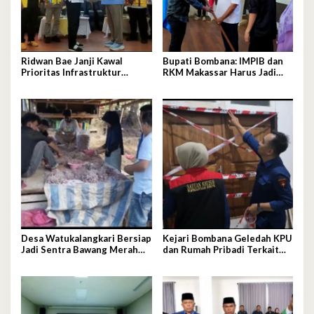
Ridwan Bae Janji Kawal
Bupati Bombana: IMPIB dan
Prioritas Infrastruktur
RKM Makassar Harus Jadi
Bombana
Mitra Pembangunan
Desa Watukalangkari Bersiap
Kejari Bombana Geledah KPU
Jadi Sentra Bawang Merah
dan Rumah Pribadi Terkait
Andalan Bombana
Dugaan Korupsi Dana Hibah
Pilkada